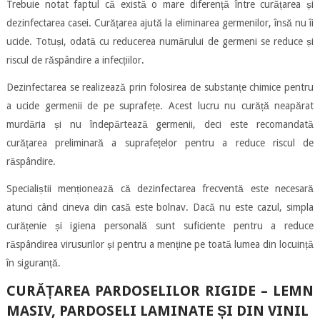
Trebuie notat faptul că există o mare diferență între curățarea și
dezinfectarea casei. Curățarea ajută la eliminarea germenilor, însă nu îi
ucide. Totuși, odată cu reducerea numărului de germeni se reduce și
riscul de răspândire a infecțiilor.
Dezinfectarea se realizează prin folosirea de substanțe chimice pentru
a ucide germenii de pe suprafețe. Acest lucru nu curăță neapărat
murdăria și nu îndepărtează germenii, deci este recomandată
curățarea preliminară a suprafețelor pentru a reduce riscul de
răspândire.
Specialiștii menționează că dezinfectarea frecventă este necesară
atunci când cineva din casă este bolnav. Dacă nu este cazul, simpla
curățenie și igiena personală sunt suficiente pentru a reduce
răspândirea virusurilor și pentru a menține pe toată lumea din locuință
în siguranță.
CURĂȚAREA PARDOSELILOR RIGIDE – LEMN
MASIV, PARDOSELI LAMINATE ȘI DIN VINIL