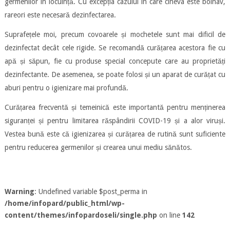
germenilor în locuință. Cu excepția cazului în care cineva este bolnav,
rareori este necesară dezinfectarea.
Suprafețele moi, precum covoarele și mochetele sunt mai dificil de
dezinfectat decât cele rigide. Se recomandă curățarea acestora fie cu
apă și săpun, fie cu produse special concepute care au proprietăți
dezinfectante. De asemenea, se poate folosi și un aparat de curățat cu
aburi pentru o igienizare mai profundă.
Curățarea frecventă și temeinică este importantă pentru menținerea
siguranței și pentru limitarea răspândirii COVID-19 și a alor viruși.
Vestea bună este că igienizarea și curățarea de rutină sunt suficiente
pentru reducerea germenilor și crearea unui mediu sănătos.
Warning
: Undefined variable $post_perma in
/home/infopard/public_html/wp-
content/themes/infopardoseli/single.php
on line
142