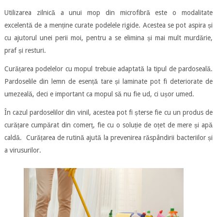
Utilizarea zilnică a unui mop din microfibră este o modalitate
excelentă de a menține curate podelele rigide. Acestea se pot aspira și
cu ajutorul unei perii moi, pentru a se elimina și mai mult murdărie,
praf și resturi.
Curățarea podelelor cu mopul trebuie adaptată la tipul de pardoseală.
Pardoselile din lemn de esență tare și laminate pot fi deteriorate de
umezeală, deci e important ca mopul să nu fie ud, ci ușor umed.
În cazul pardoselilor din vinil, acestea pot fi șterse fie cu un produs de
curățare cumpărat din comerț, fie cu o soluție de oțet de mere și apă
caldă. Curățarea de rutină ajută la prevenirea răspândirii bacteriilor și
a virusurilor.