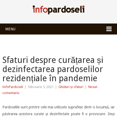
INFOPARDOSEL
MENU
Sfaturi despre curățarea și
dezinfectarea pardoselilor
rezidențiale în pandemie
InfoPardoseli
|
februarie 5, 2021
|
Ghiduri și sfaturi
|
Niciun
comentariu
Pardoselile sunt printre cele mai utilizate suprafețe dintr-o locuință, iar
păstrarea acestora curate și dezinfectate poate fi o provocare. Deși