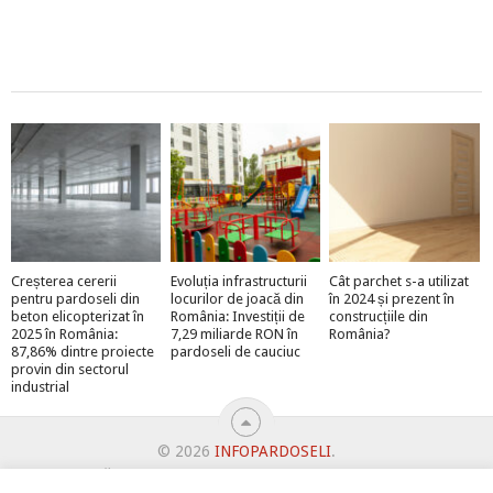
Creșterea cererii
Evoluția infrastructurii
Cât parchet s-a utilizat
pentru pardoseli din
locurilor de joacă din
în 2024 și prezent în
beton elicopterizat în
România: Investiții de
construcțiile din
2025 în România:
7,29 miliarde RON în
România?
87,86% dintre proiecte
pardoseli de cauciuc
provin din sectorul
industrial
© 2026
INFOPARDOSELI
.
ABONEAZĂ-TE LA NEWSLETTER ȘI PRIMEȘTI MEGA-PREMII