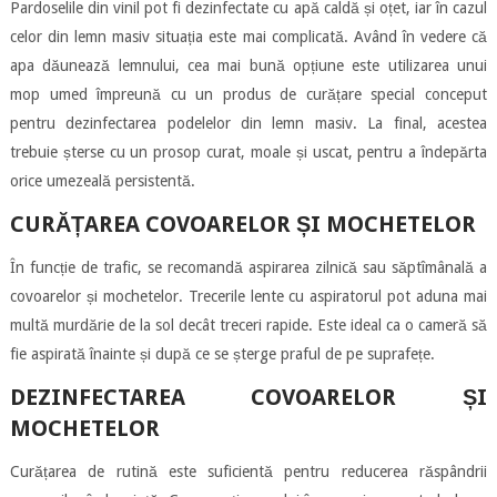
Pardoselile din vinil pot fi dezinfectate cu apă caldă și oțet, iar în cazul
celor din lemn masiv situația este mai complicată. Având în vedere că
apa dăunează lemnului, cea mai bună opțiune este utilizarea unui
mop umed împreună cu un produs de curățare special conceput
pentru dezinfectarea podelelor din lemn masiv. La final, acestea
trebuie șterse cu un prosop curat, moale și uscat, pentru a îndepărta
orice umezeală persistentă.
CURĂȚAREA COVOARELOR ȘI MOCHETELOR
În funcție de trafic, se recomandă aspirarea zilnică sau săptîmânală a
covoarelor și mochetelor. Trecerile lente cu aspiratorul pot aduna mai
multă murdărie de la sol decât treceri rapide. Este ideal ca o cameră să
fie aspirată înainte și după ce se șterge praful de pe suprafețe.
DEZINFECTAREA COVOARELOR ȘI
MOCHETELOR
Curățarea de rutină este suficientă pentru reducerea răspândrii