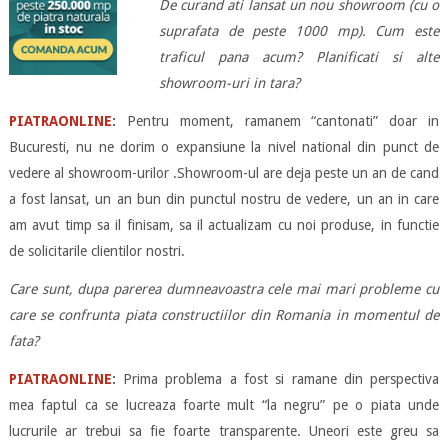
De curand ati lansat un nou showroom (cu o
suprafata de peste 1000 mp). Cum este
traficul pana acum? Planificati si alte
showroom-uri in tara?
PIATRAONLINE
:
Pentru moment, ramanem “cantonati” doar in
Bucuresti, nu ne dorim o expansiune la nivel national din punct de
vedere al showroom-urilor .Showroom-ul are deja peste un an de cand
a fost lansat, un an bun din punctul nostru de vedere, un an in care
am avut timp sa il finisam, sa il actualizam cu noi produse, in functie
de solicitarile clientilor nostri.
Care sunt, dupa parerea dumneavoastra cele mai mari probleme cu
care se confrunta piata constructiilor din Romania in momentul de
fata?
PIATRAONLINE
:
Prima problema a fost si ramane din perspectiva
mea faptul ca se lucreaza foarte mult “la negru” pe o piata unde
lucrurile ar trebui sa fie foarte transparente. Uneori este greu sa