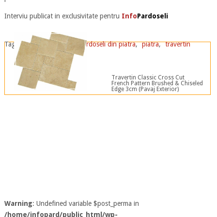
Interviu publicat in exclusivitate pentru
Info
Pardoseli
Tags:
granit
,
marmura
,
pardoseli din piatra
,
piatra
,
travertin
Travertin Classic Cross Cut
French Pattern Brushed & Chiseled
Edge 3cm (Pavaj Exterior)
Warning
: Undefined variable $post_perma in
/home/infopard/public_html/wp-