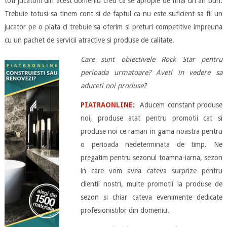
toti jucatorii din acest domeniu cred ca se apropie de final un an bun.
Trebuie totusi sa tinem cont si de faptul ca nu este suficient sa fii un
jucator pe o piata ci trebuie sa oferim si preturi competitive impreuna
cu un pachet de servicii atractive si produse de calitate.
Care sunt obiectivele Rock Star pentru
perioada urmatoare? Aveti in vedere sa
aduceti noi produse?
PIATRAONLINE
:
Aducem constant produse
noi, produse atat pentru promotii cat si
produse noi ce raman in gama noastra pentru
o perioada nedeterminata de timp. Ne
pregatim pentru sezonul toamna-iarna, sezon
in care vom avea cateva surprize pentru
clientii nostri, multe promotii la produse de
sezon si chiar cateva evenimente dedicate
profesionistilor din domeniu.