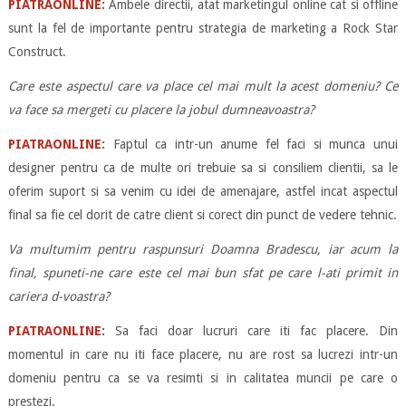
PIATRAONLINE
:
Ambele directii, atat marketingul online cat si offline
sunt la fel de importante pentru strategia de marketing a Rock Star
Construct.
Care este aspectul care va place cel mai mult la acest domeniu? Ce
va face sa mergeti cu placere la jobul dumneavoastra?
PIATRAONLINE
:
Faptul ca intr-un anume fel faci si munca unui
designer pentru ca de multe ori trebuie sa si consiliem clientii, sa le
oferim suport si sa venim cu idei de amenajare, astfel incat aspectul
final sa fie cel dorit de catre client si corect din punct de vedere tehnic.
Va multumim pentru raspunsuri Doamna Bradescu, iar acum la
final, spuneti-ne care este cel mai bun sfat pe care l-ati primit in
cariera d-voastra?
PIATRAONLINE
:
Sa faci doar lucruri care iti fac placere. Din
momentul in care nu iti face placere, nu are rost sa lucrezi intr-un
domeniu pentru ca se va resimti si in calitatea muncii pe care o
prestezi.