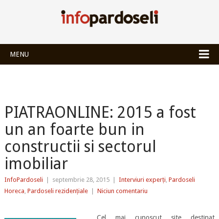
INFOPARDOSEL
MENU
PIATRAONLINE: 2015 a fost
un an foarte bun in
constructii si sectorul
imobiliar
InfoPardoseli
|
septembrie 28, 2015
|
Interviuri experți
,
Pardoseli
Horeca
,
Pardoseli rezidențiale
|
Niciun comentariu
Cel mai cunoscut site destinat