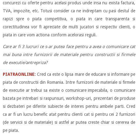
concurezi cu oferte pentru acelasi produs unde insa nu exista factura,
TVA, impozite, etc. Totusi consider ca ne indreptam cu pasi destul de
rapizi spre o piata competitiva, o piata in care transparenta si
corectitudinea vor fi apreciate de multi jucatori si respectiv clienti, o
piata in care vom actiona conform acelorasi reguli.
Care ar fi 3 lucruri ce s‐ar putea face pentru a avea o comunicare cat
mai buna intre furnizorii de materiale pentru constructii si firmele
de executie/antrepriza?
PIATRAONLINE
:
Cred ca este o lipsa mare de educare si informare pe
piata de constructii din Romania. Intre furnizorii de materiale si firmele
de executie ar trebui sa existe o comunicare impecabila, o comunicare
bazata pe intrebari si raspunsuri, workshop-uri, prezentari de produse
si dezbateri pe diferite subiecte de interes pentru ambele parti. Cred
ca ar fi un lucru benefic atat pentru clienti cat si pentru cei 2 furnizori
(de servicii si de materiale) si astfel ar putea creste chiar si cererea de
pe piata.