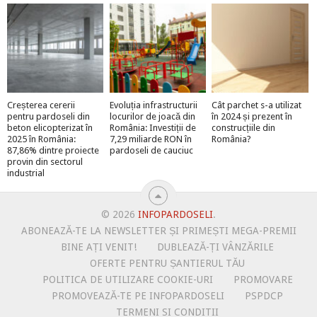
Creșterea cererii
Evoluția infrastructurii
Cât parchet s-a utilizat
pentru pardoseli din
locurilor de joacă din
în 2024 și prezent în
beton elicopterizat în
România: Investiții de
construcțiile din
2025 în România:
7,29 miliarde RON în
România?
87,86% dintre proiecte
pardoseli de cauciuc
provin din sectorul
industrial
© 2026
INFOPARDOSELI
.
ABONEAZĂ-TE LA NEWSLETTER ȘI PRIMEȘTI MEGA-PREMII
BINE AȚI VENIT!
DUBLEAZĂ-ȚI VÂNZĂRILE
OFERTE PENTRU ȘANTIERUL TĂU
POLITICA DE UTILIZARE COOKIE-URI
PROMOVARE
PROMOVEAZĂ-TE PE INFOPARDOSELI
PSPDCP
TERMENI SI CONDITII