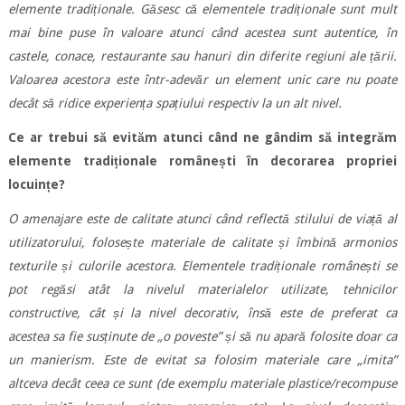
elemente tradiționale. Găsesc că elementele tradiționale sunt mult
mai bine puse în valoare atunci când acestea sunt autentice, în
castele, conace, restaurante sau hanuri din diferite regiuni ale țării.
Valoarea acestora este într-adevăr un element unic care nu poate
decât să ridice experiența spațiului respectiv la un alt nivel.
Ce ar trebui să evităm atunci când ne gândim să integrăm
elemente tradiționale românești în decorarea propriei
locuințe?
O amenajare este de calitate atunci când reflectă stilului de viață al
utilizatorului, folosește materiale de calitate și îmbină armonios
texturile și culorile acestora. Elementele tradiționale românești se
pot regăsi atât la nivelul materialelor utilizate, tehnicilor
constructive, cât și la nivel decorativ, însă este de preferat ca
acestea sa fie susținute de „o poveste” și să nu apară folosite doar ca
un manierism. Este de evitat sa folosim materiale care „imita”
altceva decât ceea ce sunt (de exemplu materiale plastice/recompuse