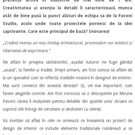
prezență activă în industrie de mai bine de 7 ani.
Creativitatea și atenția la detalii îi caracterizează munca
atât de bine pusă la punct alături de echipa sa de la Pavoni
Studio, acolo unde toate proiectele pornesc de la idei
captivante. Care este principul de bază? Inovarea!
„Creând mereu un nou limbaj arhitectural, promovăm noi estetici și
libertatea de exprimare.”
Ne aflăm în preajma sărbătorilor, așadar tuturor ne fuge gândul
„acasă”, la familie și tradiții. Drept urmare, am fost curioși să aflăm de
la un specialist cum se reflectă tradițiile noastre în designul de interior.
Mai sunt comenzi din această direcție? Și, cel mai important: cum
facem alegerile corecte. Am fost norocoși să o descoperim pe Miruna
Pavoni căreia îi mulțumim pentru detaliile din spatele unor dosare ce
cuprind zile întregi de cercetare și dezbateri cu clienții.
Vă invităm să aflați în cele ce urmează ce înseamnă un proiect de
design de interior ce include elemente tradiționale românești și ce