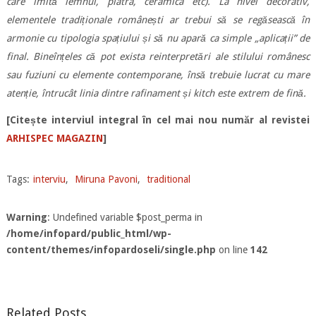
care imită lemnul, piatra, ceramica etc). La nivel decorativ,
elementele tradiționale românești ar trebui să se regăsească în
armonie cu tipologia spațiului și să nu apară ca simple „aplicații” de
final. Bineînțeles că pot exista reinterpretări ale stilului românesc
sau fuziuni cu elemente contemporane, însă trebuie lucrat cu mare
atenție, întrucât linia dintre rafinament și kitch este extrem de fină.
[Citește interviul integral în cel mai nou număr al revistei
ARHISPEC MAGAZIN
]
Tags:
interviu
,
Miruna Pavoni
,
traditional
Warning
: Undefined variable $post_perma in
/home/infopard/public_html/wp-
content/themes/infopardoseli/single.php
on line
142
Related Posts