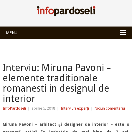
INFOPARDOSEL
MENU
Interviu: Miruna Pavoni –
elemente traditionale
romanesti in designul de
interior
InfoPardoseli
|
aprilie 5, 2018
|
Interviuri experți
|
Niciun comentariu
Miruna Pavoni – arhitect și designer de interior – este o