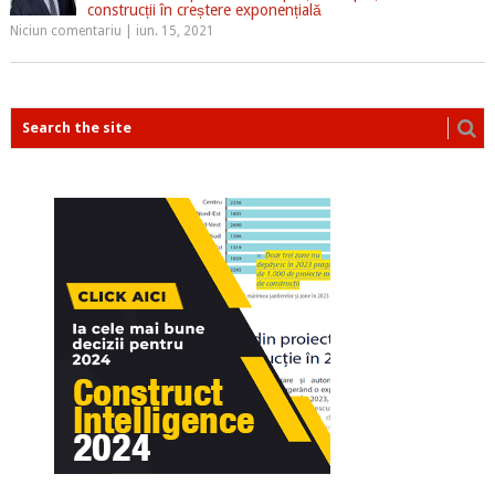
construcții în creștere exponențială
Niciun comentariu
|
iun. 15, 2021