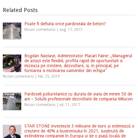
Related Posts
Poate fi slefuita orice pardoseala de beton?
Niciun comentariu
|
aug. 17, 2015
Bogdan Nastase, Administrator Placari Faine: „Managerul
de astazi este flexibil, profita rapid de oportunitati si
mizeaza pe crestere, dezvoltare, si, in principal, pe
formarea si motivarea oamenilor din echipa”
Niciun comentariu
|
feb. 25, 2019
Pardoseli poliuretanice cu durata de viata de minim 50 de
ani – Solutii profesionale dezvoltate de compania Milucon
Niciun comentariu
|
iul. 11, 2017
STAR STONE investește 3 milioane de euro și estimează o
creștere de 40% a businessului în 2021, susținută de
extinderea companiei în Europa și de o piață locală de