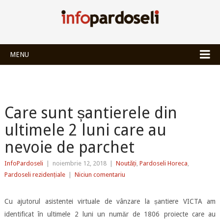
INFOPARDOSEL
MENU
Care sunt șantierele din
ultimele 2 luni care au
nevoie de parchet
InfoPardoseli
|
noiembrie 12, 2018
|
Noutăți
,
Pardoseli Horeca
,
Pardoseli rezidențiale
|
Niciun comentariu
Cu ajutorul asistentei virtuale de vânzare la șantiere VICTA am
identificat în ultimele 2 luni un număr de 1806 proiecte care au