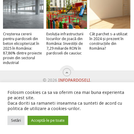
Creșterea cererii
Evoluția infrastructurii
Cât parchet s-a utilizat
pentru pardoseli din
locurilor de joacă din
în 2024 și prezent în
beton elicopterizat în
România: Investiții de
construcțiile din
2025 în România:
7,29 miliarde RON în
România?
87,86% dintre proiecte
pardoseli de cauciuc
provin din sectorul
industrial
© 2026
INFOPARDOSELI
.
ABONEAZĂ-TE LA NEWSLETTER ȘI PRIMEȘTI MEGA-PREMII
Folosim cookies ca sa va oferim cea mai buna experienta
BINE AȚI VENIT!
DUBLEAZĂ-ȚI VÂNZĂRILE
pe acest site.
OFERTE PENTRU ȘANTIERUL TĂU
Daca doriti sa ramaneti inseamna ca sunteti de acord cu
POLITICA DE UTILIZARE COOKIE-URI
PROMOVARE
politica de utilizare a cookies-urilor.
PROMOVEAZĂ-TE PE INFOPARDOSELI
PSPDCP
Setări
Acceptă-le pe toate
TERMENI SI CONDITII