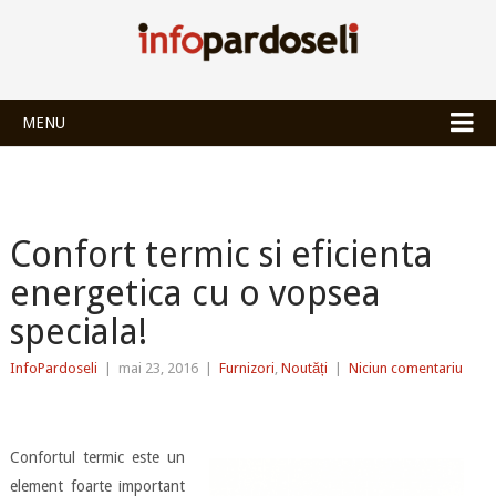
INFOPARDOSEL
MENU
Confort termic si eficienta
energetica cu o vopsea
speciala!
InfoPardoseli
|
mai 23, 2016
|
Furnizori
,
Noutăți
|
Niciun comentariu
Confortul termic este un
element foarte important