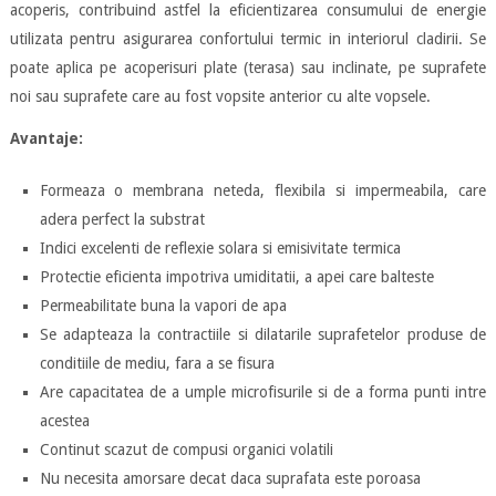
acoperis, contribuind astfel la eficientizarea consumului de energie
utilizata pentru asigurarea confortului termic in interiorul cladirii. Se
poate aplica pe acoperisuri plate (terasa) sau inclinate, pe suprafete
noi sau suprafete care au fost vopsite anterior cu alte vopsele.
Avantaje:
Formeaza o membrana neteda, flexibila si impermeabila, care
adera perfect la substrat
Indici excelenti de reflexie solara si emisivitate termica
Protectie eficienta impotriva umiditatii, a apei care balteste
Permeabilitate buna la vapori de apa
Se adapteaza la contractiile si dilatarile suprafetelor produse de
conditiile de mediu, fara a se fisura
Are capacitatea de a umple microfisurile si de a forma punti intre
acestea
Continut scazut de compusi organici volatili
Nu necesita amorsare decat daca suprafata este poroasa