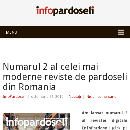
INFOPARDOSEL
MENU
Numarul 2 al celei mai
moderne reviste de pardoseli
din Romania
InfoPardoseli
|
octombrie 21, 2015
|
Noutăți
|
Niciun comentariu
Am lansat numarul 2
al revistei digitale
InfoPardoseli
(click pe