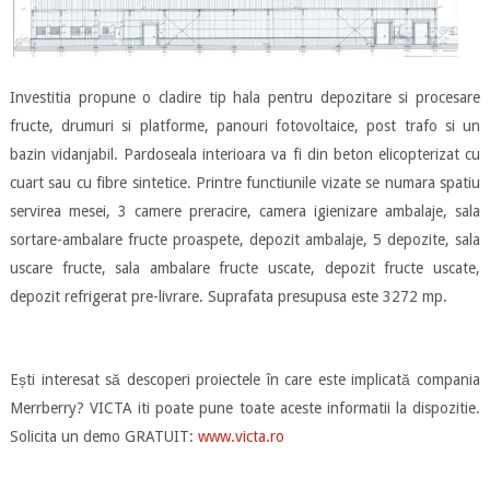
Investitia propune o cladire tip hala pentru depozitare si procesare
fructe, drumuri si platforme, panouri fotovoltaice, post trafo si un
bazin vidanjabil. Pardoseala interioara va fi din beton elicopterizat cu
cuart sau cu fibre sintetice. Printre functiunile vizate se numara spatiu
servirea mesei, 3 camere preracire, camera igienizare ambalaje, sala
sortare-ambalare fructe proaspete, depozit ambalaje, 5 depozite, sala
uscare fructe, sala ambalare fructe uscate, depozit fructe uscate,
depozit refrigerat pre-livrare. Suprafata presupusa este 3272 mp.
Ești interesat să descoperi proiectele în care este implicată compania
Merrberry? VICTA iti poate pune toate aceste informatii la dispozitie.
Solicita un demo GRATUIT:
www.victa.ro