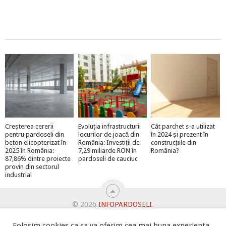
Creșterea cererii
Evoluția infrastructurii
Cât parchet s-a utilizat
pentru pardoseli din
locurilor de joacă din
în 2024 și prezent în
beton elicopterizat în
România: Investiții de
construcțiile din
2025 în România:
7,29 miliarde RON în
România?
87,86% dintre proiecte
pardoseli de cauciuc
provin din sectorul
industrial
© 2026
INFOPARDOSELI
.
ABONEAZĂ-TE LA NEWSLETTER ȘI PRIMEȘTI MEGA-PREMII
Folosim cookies ca sa va oferim cea mai buna experienta