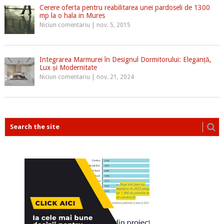
Cerere oferta pentru reabilitarea unei pardoseli de 1300
mp la o hala in Mures
Niciun comentariu
|
nov. 5, 2015
Integrarea Marmurei în Designul Dormitorului: Eleganță,
Lux și Modernitate
Niciun comentariu
|
nov. 21, 2024