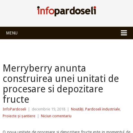
INFOPARDOSEL
MENU
Merryberry anunta
construirea unei unitati de
procesare si depozitare
fructe
InfoPardoseli
|
decembrie 19, 2018
|
Noutăți
,
Pardoseli industriale
,
Proiecte și șantiere
|
Niciun comentariu
O noua unitate de procesare si depozitare fructe este in momentul de