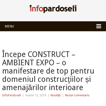
INFOPARDOSEL
MENU
Începe CONSTRUCT –
AMBIENT EXPO – o
manifestare de top pentru
domeniul construcţiilor și
amenajărilor interioare
InfoPardoseli
|
martie 12, 2019
|
Noutăți
|
Niciun comentariu