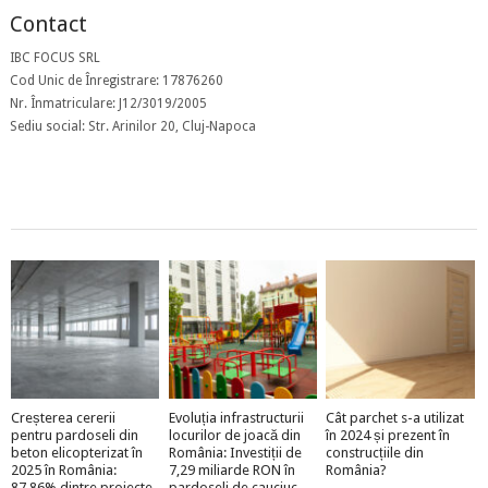
Contact
IBC FOCUS SRL
Cod Unic de Înregistrare: 17876260
Nr. Înmatriculare: J12/3019/2005
Sediu social: Str. Arinilor 20, Cluj-Napoca
Creșterea cererii
Evoluția infrastructurii
Cât parchet s-a utilizat
pentru pardoseli din
locurilor de joacă din
în 2024 și prezent în
beton elicopterizat în
România: Investiții de
construcțiile din
2025 în România:
7,29 miliarde RON în
România?
87,86% dintre proiecte
pardoseli de cauciuc