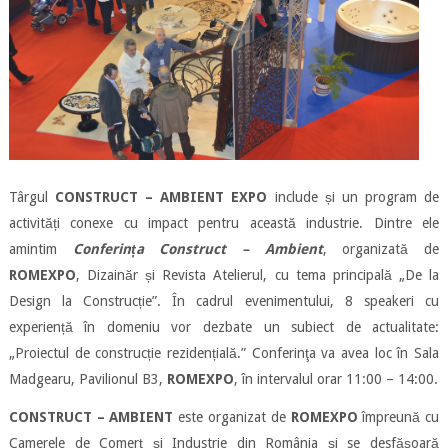
Târgul
CONSTRUCT – AMBIENT EXPO
include și un program de
activități conexe cu impact pentru această industrie. Dintre ele
amintim
Conferința Construct – Ambient
, organizată de
ROMEXPO
, Dizainăr și Revista Atelierul, cu tema principală „De la
Design la Construcție”. În cadrul evenimentului, 8 speakeri cu
experiență în domeniu vor dezbate un subiect de actualitate:
„Proiectul de construcție rezidențială.” Conferinţa va avea loc în Sala
Madgearu, Pavilionul B3,
ROMEXPO
, în intervalul orar 11:00 – 14:00.
CONSTRUCT – AMBIENT
este organizat de
ROMEXPO
împreună cu
Camerele de Comerț și Industrie din România și se desfășoară