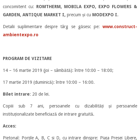
concomitent cu:
ROMTHERM, MOBILA EXPO, EXPO FLOWERS &
GARDEN, ANTIQUE MARKET I,
precum și cu
MODEXPO I.
Detalii suplimentare despre târg se găsesc pe:
www.construct-
ambientexpo.ro
PROGRAM DE VIZITARE
14 – 16 martie 2019 (joi – sâmbătă): între 10:00 – 18:00;
17 martie 2019 (duminică): între 10:00 – 16:00.
Bilet intrare
: 20 de lei.
Copiii sub 7 ani, persoanele cu dizabilități și persoanele
instituționalizate beneficiază de intrare gratuită.
Acces:
Pietonal: Porțile A, B, C si D, cu intrare dinspre: Piața Presei Libere,