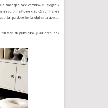
cele amenajari care combină cu eleganță
țiile surprinzătoare cred că vor fi și ele
aportul pardoselilor la obținerea acestui
utilizatori au prins curaj și au început să