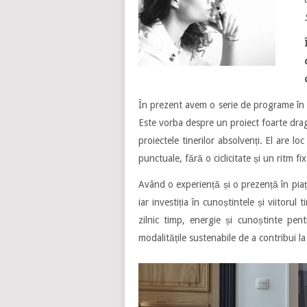
În prezent avem o serie de programe în p
Este vorba despre un proiect foarte dra
proiectele tinerilor absolvenți. El are l
punctuale, fără o ciclicitate și un ritm fix
Având o experiență și o prezență în piaț
iar investiția în cunoștintele și viitorul
zilnic timp, energie și cunoștinte pen
modalitățile sustenabile de a contribui la