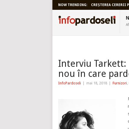
NOW TRENDING:
CREȘTEREA CERERII P
INFOPARDO
N
Af
Interviu Tarkett
nou în care pardo
InfoPardoseli
|
mai 18, 2018
|
Furnizori
,