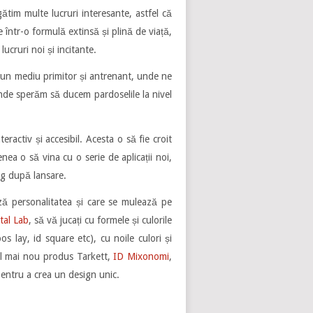
ătim multe lucruri interesante, astfel că
 într-o formulă extinsă și plină de viață,
cruri noi și incitante.
-un mediu primitor și antrenant, unde ne
nde sperăm să ducem pardoselile la nivel
activ și accesibil. Acesta o să fie croit
enea o să vina cu o serie de aplicații noi,
rag după lansare.
ză personalitatea și care se mulează pe
tal Lab
, să vă jucați cu formele și culorile
os lay, id square etc), cu noile culori și
el mai nou produs Tarkett,
ID Mixonomi
,
pentru a crea un design unic.