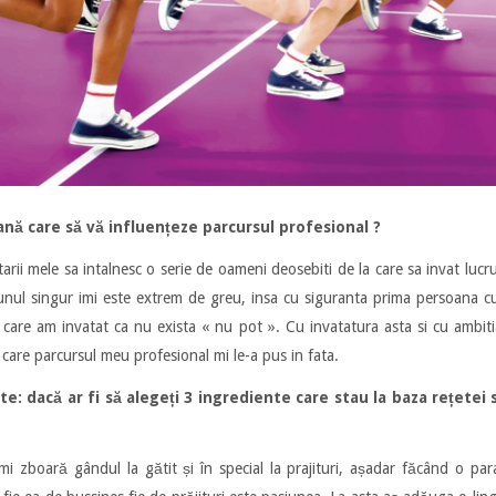
nă care să vă influențeze parcursul profesional ?
rii mele sa intalnesc o serie de oameni deosebiti de la care sa invat lucru
 unul singur imi este extrem de greu, insa cu siguranta prima persoana c
care am invatat ca nu exista « nu pot ». Cu invatatura asta si cu ambi
 care parcursul meu profesional mi le-a pus in fata.
te: dacă ar fi să alegeți 3 ingrediente care stau la baza rețetei
i zboară gândul la gătit și în special la prajituri, așadar făcând o par