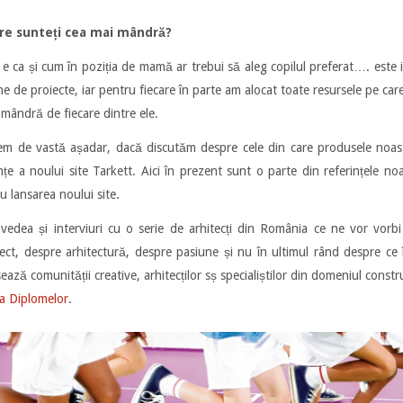
are sunteți cea mai mândră?
 ca și cum în poziția de mamă ar trebui să aleg copilul preferat…. este 
 de proiecte, iar pentru fiecare în parte am alocat toate resursele pe car
 mândră de fiecare dintre ele.
trem de vastă așadar, dacă discutăm despre cele din care produsele noa
nțe a noului site Tarkett. Aici în prezent sunt o parte din referințele no
 lansarea noului site.
vedea și interviuri cu o serie de arhitecți din România ce ne vor vorbi 
roiect, despre arhitectură, despre pasiune și nu în ultimul rând despre c
ază comunității creative, arhitecților sș specialiștilor din domeniul constr
a Diplomelor
.