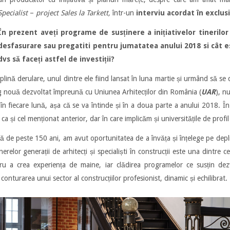
Specialist
–
project Sales la Tarkett,
într-un
interviu acordat în exclus
În prezent aveți programe de susținere a inițiativelor tineril
desfasurare sau pregatiti pentru jumatatea anului 2018 si cât
dvs să faceți astfel de investiții?
lină derulare, unul dintre ele fiind lansat în luna martie și urmând să s
g nouă dezvoltat împreună cu Uniunea Arhitecților din România (
UAR
), n
oc în fiecare lună, așa că se va întinde și în a doua parte a anului 2018. Î
 ca și cel menționat anterior, dar în care implicăm și universitățile de profil 
ă de peste 150 ani, am avut oportunitatea de a învăța și înțelege pe deplin
 tinerelor generații de arhitecți și specialiști în construcții este una dintre
tru a crea experiența de maine, iar clădirea programelor ce susțin dezvo
 conturarea unui sector al construcțiilor profesionist, dinamic și echilibrat.