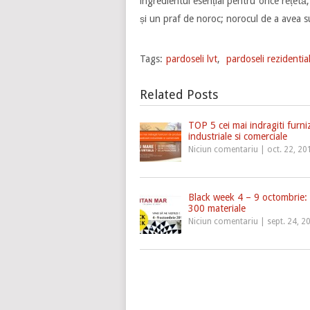
ingredientul esențial pentru orice rețetă
și un praf de noroc; norocul de a avea s
Tags:
pardoseli lvt
,
pardoseli rezidentia
Related Posts
TOP 5 cei mai indragiti furn
industriale si comerciale
Niciun comentariu
|
oct. 22, 20
Black week 4 – 9 octombrie:
300 materiale
Niciun comentariu
|
sept. 24, 2