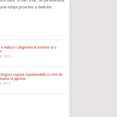
ngură mare, cu vârf chiar, de perseverență
unei echipe proactive și dedicate.
a realiza o degivrare la exterior si o
et
 8, 2015
singura vopsea superlavabila cu ioni de
rmania si Japonia
 8, 2017