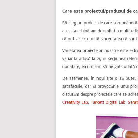
Care este proiectul/produsul de c
Să aleg un proiect de care sunt mândră e
aceasta echipă am dezvoltat o multitudine
că pot zice cu toată sinceritatea că sunt
Varietatea proiectelor noastre este ex
varianta adusă la zi, în secțiunea referi
updatare, ea urmând să fie gata odată cu
De asemenea, în noul site o să puteți 
satisfacțiile, dar și provocările unui p
discutăm despre proiectele care se adrese
Creativity Lab
,
Tarkett Digital Lab
,
Serat