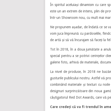
În spiritul aceluiași dinamism cu care s
este un an extrem de intens, plin de prov
într-un Showroom nou, cu mult mai mare 
Ne propunem așadar, de îndată ce se va 
vom juca împreună cu pardoselile, fiind
de artă și să vă încurajam să faceți la fel
Tot în 2018, în a doua jumătate a anului
special pentru a se potrivi cerințelor cli
galerie foto, arhivă de materiale, docume
La nivel de produse, în 2018 ne bazăm 
gusturile publicului nostru. Astfel vă p
combinând materiale și texturi cu noile g
designuri surprinzătoare din noua gamă 
câștigatorul Red Dot Awards, care vă per
Care credeți că va fi trendul în ame