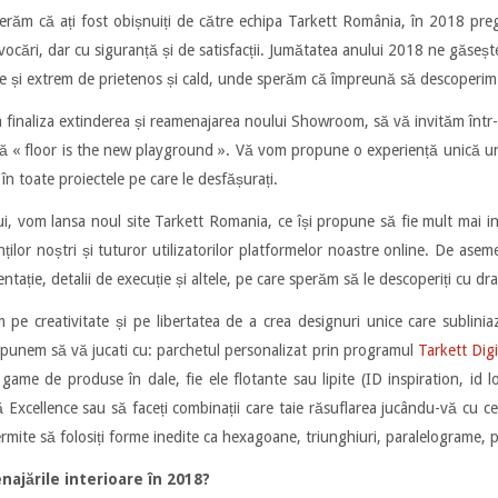
perăm că ați fost obișnuiți de către echipa Tarkett România, în 2018 preg
ocări, dar cu siguranță și de satisfacții. Jumătatea anului 2018 ne găsește
și extrem de prietenos și cald, unde sperăm că împreună să descoperim lu
finaliza extinderea și reamenajarea noului Showroom, să vă invităm într
că « floor is the new playground ». Vă vom propune o experiență unică u
 în toate proiectele pe care le desfășurați.
, vom lansa noul site Tarkett Romania, ce își propune să fie mult mai inter
enților noștri și tuturor utilizatorilor platformelor noastre online. De asem
ntație, detalii de execuție și altele, pe care sperăm să le descoperiți cu d
pe creativitate și pe libertatea de a crea designuri unice care sublinia
ropunem să vă jucati cu: parchetul personalizat prin programul
Tarkett Digi
ame de produse în dale, fie ele flotante sau lipite (ID inspiration, id lo
Excellence sau să faceți combinații care taie răsuflarea jucându-vă cu c
mite să folosiți forme inedite ca hexagoane, triunghiuri, paralelograme, 
najările interioare în 2018?