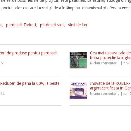
, fie ea de bussines fie de prăjituri este pasiunea. La asta aș adăuga o li
uportul celor cu care lucrezi și de a întâmpina dinamismul și efervescența 
le
,
pardoseli Tarkett
,
pardoseli vinil
,
vinil de lux
izori de produse pentru pardoseli
Cea mai usoara cale de 
buna protectie la ingh
15
Niciun comentariu
|
nov.
 Reduceri de pana la 60% la peste
Inovatie de la KOBER- 
argint certificata in Ge
015
Niciun comentariu
|
iun.