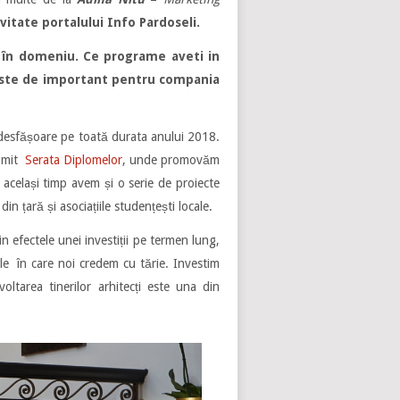
ivitate portalului Info Pardoseli.
or în domeniu. Ce programe aveti in
 este de important pentru compania
e desfășoare pe toată durata anului 2018.
umit
Serata Diplomelor
, unde promovăm
n același timp avem și o serie de proiecte
din țară și asociațiile studențești locale.
 efectele unei investiții pe termen lung,
 cele în care noi credem cu tărie. Investim
ltarea tinerilor arhitecți este una din