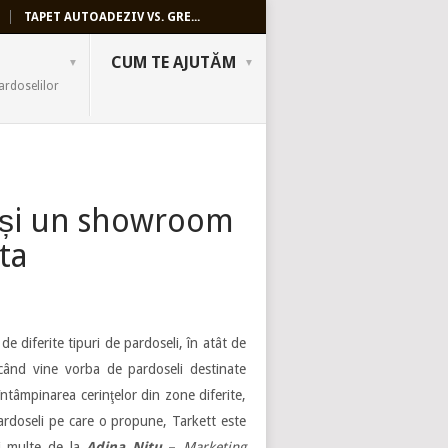
TAPET AUTOADEZIV VS. GRE...
CUM TE AJUTĂM
ardoselilor
8 și un showroom
rta
e diferite tipuri de pardoseli, în atât de
când vine vorba de pardoseli destinate
 întâmpinarea cerinţelor din zone diferite,
pardoseli pe care o propune, Tarkett este
ai multe de la
Adina Nitu
–
Marketing