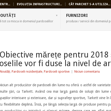
ENTR...
EVOLUȚIA INFRASTRUCTURI...
CÂT PARCHET S-A UTILIZA...
SELI
OUTĂȚI
FURNIZORI
li tot ce misca in domeniul pardoselilor
produse / servicii din domeniul p
: Obiective mărețe pentru 201
selile vor fi duse la nivel de a
Noutăți
,
Pardoseli rezidențiale
,
Pardoseli sportive
|
Niciun comentariu
Niciun alt producător de pardoseli din lume nu oferă o astfel de varietate d
multe ţări, ca Tarkett. Având cea mai largă gamă de soluţii din lume 
spațiilor interioare și exterioare, dar și suprafeţe sportive, Tarkett vine în
cu flexibilitate deplină. Însă, pe lângă selecția largă de produse pentru 
un producător cu inițiativă și planuri mărețe, despre care am aflat m