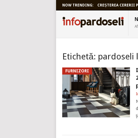
NOW TRENDING:
CREȘTEREA CERERII P
INFOPARDO
N
Af
Etichetă:
pardoseli 
FURNIZORI
I
N
d
ţ