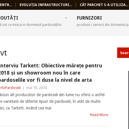
ENTR...
EVOLUȚIA INFRASTRUCTURI...
CÂT PARCHET S-A UTILIZA...
SELI
OUTĂȚI
FURNIZORI
li tot ce misca in domeniul pardoselilor
produse / servicii din domeniul p
lvt
Interviu Tarkett: Obiective mărețe pentru
2018 și un showroom nou în care
pardoselile vor fi duse la nivel de arta
nfoPardoseli
|
mai 18, 2018
iciun alt producător de pardoseli din lume nu oferă o astfel
e varietate de diferite tipuri de pardoseli, în atât de multe
ări, ca Tarkett. Având cea mai
Read More