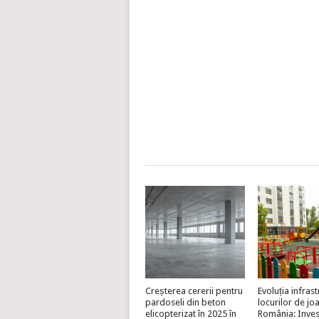
Creșterea cererii pentru
Evoluția infrast
pardoseli din beton
locurilor de jo
elicopterizat în 2025 în
România: Invest