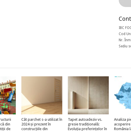
Cont
IBC FO
Cod Uni
Nr. Înm
Sediu s
ructurii
Cât parchet s-a utilizat în
Tapet autoadeziv vs.
Analiza pi
acă din
2024 și prezent în
gresie tradițională:
acoperire
iții de
construcțiile din
Evoluția preferințelor în
România l