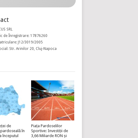
act
CUS SRL
c de Înregistrare: 17876260
atriculare: J12/3019/2005
ocial: Str. Arinilor 20, Cluj-Napoca
eței de
Piața Pardoselilor
 pardoseală în
Sportive: Investiții de
a începutul
3,66 Miliarde RON și