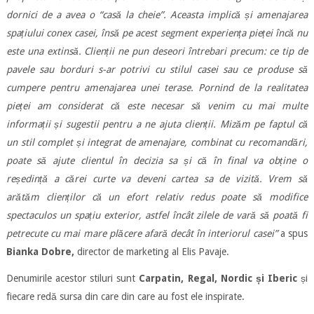
dornici de a avea o “casă la cheie”. Aceasta implică și amenajarea
spațiului conex casei, însă pe acest segment experiența pieței încă nu
este una extinsă. Clienții ne pun deseori întrebari precum: ce tip de
pavele sau borduri s-ar potrivi cu stilul casei sau ce produse să
cumpere pentru amenajarea unei terase. Pornind de la realitatea
pieței am considerat că este necesar să venim cu mai multe
informații și sugestii pentru a ne ajuta clienții. Mizăm pe faptul că
un stil complet și integrat de amenajare, combinat cu recomandări,
poate să ajute clientul în decizia sa și că în final va obține o
reședință a cărei curte va deveni cartea sa de vizită. Vrem să
arătăm clienților că un efort relativ redus poate să modifice
spectaculos un spațiu exterior, astfel încât zilele de vară să poată fi
petrecute cu mai mare plăcere afară decât în interiorul casei”
a spus
Bianka Dobre,
director de marketing al Elis Pavaje.
Denumirile acestor stiluri sunt
Carpatin, Regal, Nordic și Iberic
și
fiecare redă sursa din care din care au fost ele inspirate.