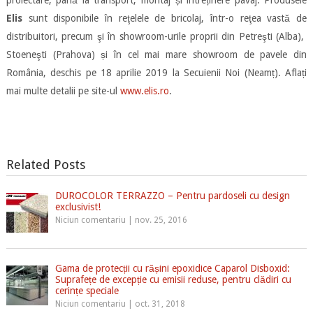
Elis
sunt disponibile în reţelele de bricolaj, într-o reţea vastă de
distribuitori, precum şi în showroom-urile proprii din Petreşti (Alba),
Stoeneşti (Prahova) și în cel mai mare showroom de pavele din
România, deschis pe 18 aprilie 2019 la Secuienii Noi (Neamț). Aflați
mai multe detalii pe site-ul
www.elis.ro
.
Related Posts
DUROCOLOR TERRAZZO – Pentru pardoseli cu design
exclusivist!
Niciun comentariu
|
nov. 25, 2016
Gama de protecții cu rășini epoxidice Caparol Disboxid:
Suprafețe de excepție cu emisii reduse, pentru clădiri cu
cerințe speciale
Niciun comentariu
|
oct. 31, 2018