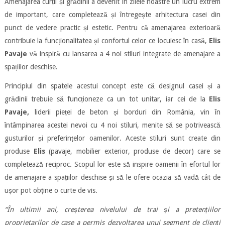
Amenajarea curții și grădinii a devenit în zilele noastre un lucru extrem
de important, care completează și întregește arhitectura casei din
punct de vedere practic și estetic. Pentru că amenajarea exterioară
contribuie la funcționalitatea și confortul celor ce locuiesc în casă,
Elis
Pavaje
vă inspiră cu lansarea a 4 noi stiluri integrate de amenajare a
spațiilor deschise.
Principiul din spatele acestui concept este că designul casei și a
grădinii trebuie să funcționeze ca un tot unitar, iar cei de la
Elis
Pavaje,
liderii pieței de beton și borduri din România, vin în
întâmpinarea acestei nevoi cu 4 noi stiluri, menite să se potrivească
gusturilor și preferințelor oamenilor. Aceste stiluri sunt create din
produse
Elis
(pavaje, mobilier exterior, produse de decor) care se
completează reciproc. Scopul lor este să inspire oamenii în efortul lor
de amenajare a spațiilor deschise și să le ofere ocazia să vadă cât de
ușor pot obține o curte de vis.
“În ultimii ani, creșterea nivelului de trai și a pretențiilor
proprietarilor de case a permis dezvoltarea unui segment de clienți