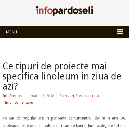
INFOPARDOSEL
MENU
Ce tipuri de proiecte mai
specifica linoleum in ziua de
azi?
InfoPardoseli
|
martie 8, 2018
|
Furnizori
,
Pardoseli rezidențiale
|
Niciun comentariu
Pe cat de popular era in perioada comunismului dar si in anii ’90,
linoleumul este de mai multi ani in cadere libera, fiind o alegere tot mai