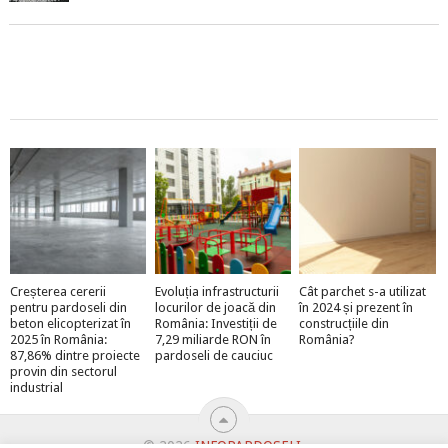
Creșterea cererii
Evoluția infrastructurii
Cât parchet s-a utilizat
pentru pardoseli din
locurilor de joacă din
în 2024 și prezent în
beton elicopterizat în
România: Investiții de
construcțiile din
2025 în România:
7,29 miliarde RON în
România?
87,86% dintre proiecte
pardoseli de cauciuc
provin din sectorul
industrial
© 2026
INFOPARDOSELI
.