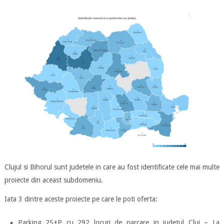
Clujul si Bihorul sunt judetele in care au fost identificate cele mai multe
proiecte din aceast subdomeniu.
Iata 3 dintre aceste proiecte pe care le poti oferta:
Parking 2S+P cu 292 locuri de parcare in judetul Cluj – La