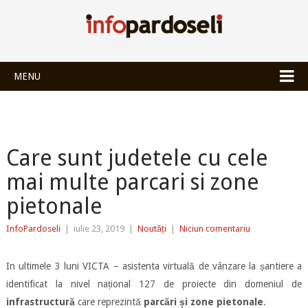
INFOPARDOSEL
MENU
Care sunt judetele cu cele
mai multe parcari si zone
pietonale
InfoPardoseli
|
iulie 23, 2019
|
Noutăți
|
Niciun comentariu
In ultimele 3 luni VICTA – asistenta virtuală de vânzare la șantiere a
identificat la nivel național 127 de proiecte din domeniul de
infrastructură
care reprezintă
parcări și zone pietonale
.