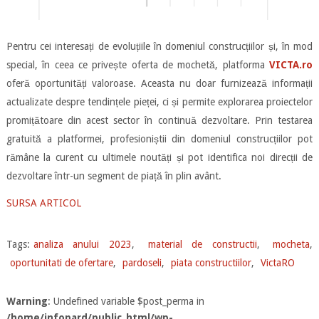
Pentru cei interesați de evoluțiile în domeniul construcțiilor și, în mod
special, în ceea ce privește oferta de mochetă, platforma
VICTA.ro
oferă oportunități valoroase. Aceasta nu doar furnizează informații
actualizate despre tendințele pieței, ci și permite explorarea proiectelor
promițătoare din acest sector în continuă dezvoltare. Prin testarea
gratuită a platformei, profesioniștii din domeniul construcțiilor pot
rămâne la curent cu ultimele noutăți și pot identifica noi direcții de
dezvoltare într-un segment de piață în plin avânt.
SURSA ARTICOL
Tags:
analiza anului 2023
,
material de constructii
,
mocheta
,
oportunitati de ofertare
,
pardoseli
,
piata constructiilor
,
VictaRO
Warning
: Undefined variable $post_perma in
/home/infopard/public_html/wp-