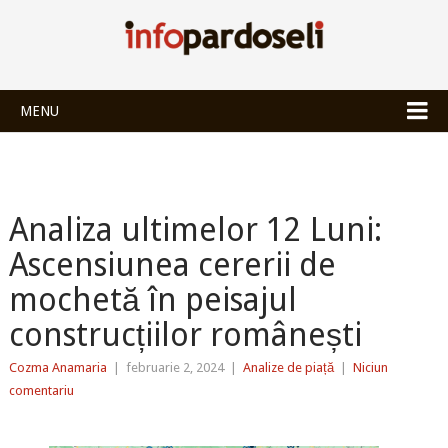
INFOPARDOSEL
MENU
Analiza ultimelor 12 Luni:
Ascensiunea cererii de
mochetă în peisajul
construcțiilor românești
Cozma Anamaria
|
februarie 2, 2024
|
Analize de piață
|
Niciun
comentariu