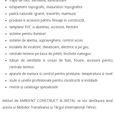
trape de fum, ventilatie, luminatoare
echipament topografic, masurători topografice
piatră naturală /granit, travertin, marmură
produse si accesorii pentru finisaje in constructii,
tamplarie PVC si aluminiu, accesorii, ferestre
sisteme pentru iluminat
sisteme de alarma, supraveghere, control acces
instalatii de incalzire, climatizare, electrice si pe gaz,
centrale termice pe baza de peleti, brichete rumegus
tuburi de ventilatie si cosuri de fum, focare, accesorii pentru
centrale termice
aparate de masura si control pentru presiune, temperatura si nivel
scule si unelte profesionale pentru constructii si instalatii
reviste și cataloage specializate
Alături de AMBIENT CONSTRUCT & INSTAL se vor desfășura anul
acesta și Mobdex Transilvania și Târgul Internațional Tehnic.