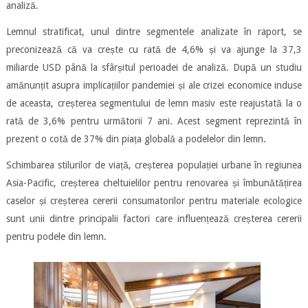
analiză.
Lemnul stratificat, unul dintre segmentele analizate în raport, se
preconizează că va crește cu rată de 4,6% și va ajunge la 37,3
miliarde USD până la sfârșitul perioadei de analiză. După un studiu
amănunțit asupra implicațiilor pandemiei și ale crizei economice induse
de aceasta, creșterea segmentului de lemn masiv este reajustată la o
rată de 3,6% pentru următorii 7 ani. Acest segment reprezintă în
prezent o cotă de 37% din piața globală a podelelor din lemn.
Schimbarea stilurilor de viață, creșterea populației urbane în regiunea
Asia-Pacific, creșterea cheltuielilor pentru renovarea și îmbunătățirea
caselor și creșterea cererii consumatorilor pentru materiale ecologice
sunt unii dintre principalii factori care influențează creșterea cererii
pentru podele din lemn.