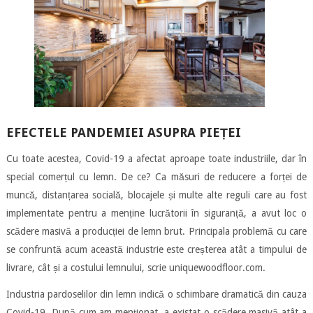
EFECTELE PANDEMIEI ASUPRA PIEȚEI
Cu toate acestea, Covid-19 a afectat aproape toate industriile, dar în
special comerțul cu lemn. De ce? Ca măsuri de reducere a forței de
muncă, distanțarea socială, blocajele și multe alte reguli care au fost
implementate pentru a menține lucrătorii în siguranță, a avut loc o
scădere masivă a producției de lemn brut. Principala problemă cu care
se confruntă acum această industrie este creșterea atât a timpului de
livrare, cât și a costului lemnului, scrie uniquewoodfloor.com.
Industria pardoselilor din lemn indică o schimbare dramatică din cauza
Covid-19. După cum am menționat, a existat o scădere masivă atât a