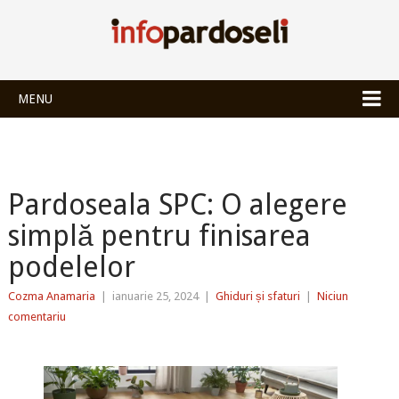
INFOPARDOSEL
MENU
Pardoseala SPC: O alegere
simplă pentru finisarea
podelelor
Cozma Anamaria
|
ianuarie 25, 2024
|
Ghiduri și sfaturi
|
Niciun
comentariu