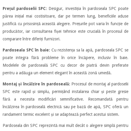
Prețul pardoselii SPC:
Desigur, investiția în pardoseala SPC poate
părea inițial mai costisitoare, dar pe termen lung, beneficiile aduse
justifică cu prisosință această alegere. Prețurile pot varia în funcție de
producător, iar consultarea fișei tehnice este crucială în procesul de
comparare între diferiți furnizori.
Pardoseala SPC în baie:
Cu rezistența sa la apă, pardoseala SPC se
poate integra fără probleme în orice încăpere, inclusiv în baie.
Modelele de pardoseală SPC cu decor de piatră devin preferate
pentru a adăuga un element elegant în această zonă umedă.
Montaj și încălzire în pardoseală:
Procesul de montaj al pardoselii
SPC este rapid și simplu, permițând instalarea chiar și peste gresie
fără a necesita modificări semnificative. Recomandată pentru
încălzirea în pardoseală electrică sau pe bază de apă, SPC oferă un
randament termic excelent și se adaptează perfect acestui sistem.
Pardoseala din SPC reprezintă mai mult decât o alegere simplă pentru