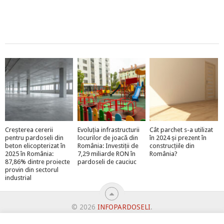
Creșterea cererii
Evoluția infrastructurii
Cât parchet s-a utilizat
pentru pardoseli din
locurilor de joacă din
în 2024 și prezent în
beton elicopterizat în
România: Investiții de
construcțiile din
2025 în România:
7,29 miliarde RON în
România?
87,86% dintre proiecte
pardoseli de cauciuc
provin din sectorul
industrial
© 2026
INFOPARDOSELI
.
ABONEAZĂ-TE LA NEWSLETTER ȘI PRIMEȘTI MEGA-PREMII