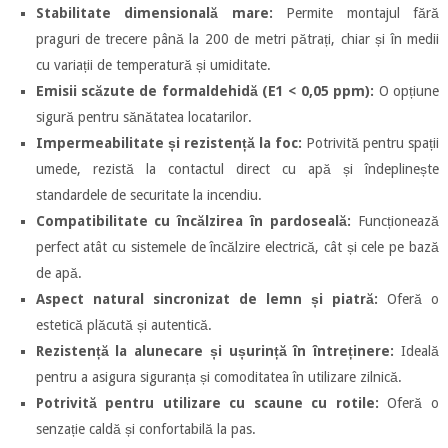
Stabilitate dimensională mare:
Permite montajul fără
praguri de trecere până la 200 de metri pătrați, chiar și în medii
cu variații de temperatură și umiditate.
Emisii scăzute de formaldehidă (E1 < 0,05 ppm):
O opțiune
sigură pentru sănătatea locatarilor.
Impermeabilitate și rezistență la foc:
Potrivită pentru spații
umede, rezistă la contactul direct cu apă și îndeplinește
standardele de securitate la incendiu.
Compatibilitate cu încălzirea în pardoseală:
Funcționează
perfect atât cu sistemele de încălzire electrică, cât și cele pe bază
de apă.
Aspect natural sincronizat de lemn și piatră:
Oferă o
estetică plăcută și autentică.
Rezistență la alunecare și ușurință în întreținere:
Ideală
pentru a asigura siguranța și comoditatea în utilizare zilnică.
Potrivită pentru utilizare cu scaune cu rotile:
Oferă o
senzație caldă și confortabilă la pas.