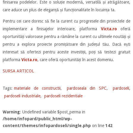
finisarea podelelor. Este o soluție modernă, versatilă și atrăgătoare,
care aduce un plus de eleganță și funcționalitate în locuința ta.
Pentru cei care doresc să fie la curent cu progresele din proiectele de
implementare a finisajelor interioare, platforma
Victa.ro
oferă
oportunități valoroase pentru a rămâne la curent cu ultimele noutăți și
pentru a explora proiecte promițătoare din județul tău. Dacă ești
interesat să ofertezi pentru aceste investiții, poți să testezi gratuit
platforma
Victa.ro
, care oferă oportunități în acest domeniu.
SURSA ARTICOL
Tags:
materiale de constructii
,
pardoseala din SPC
,
pardoseli
,
pardoseli industriale
,
pardoseli rezidentiale
Warning
: Undefined variable $post_perma in
/home/infopard/public_html/wp-
content/themes/infopardoseli/single.php
on line
142