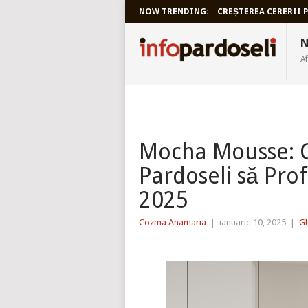
NOW TRENDING:
CREȘTEREA CERERII P
INFOPARDO
N
Af
Mocha Mousse: C
Pardoseli să Pro
2025
Cozma Anamaria
|
ianuarie 10, 2025
|
Gh