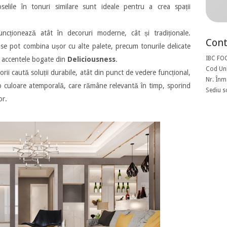
selile în tonuri similare sunt ideale pentru a crea spații
uncționează atât în decoruri moderne, cât și tradiționale.
Cont
 se pot combina ușor cu alte palete, precum tonurile delicate
IBC FO
 accentele bogate din
Deliciousness
.
Cod Uni
rii caută soluții durabile, atât din punct de vedere funcțional,
Nr. Înm
o culoare atemporală, care rămâne relevantă în timp, sporind
Sediu s
or.