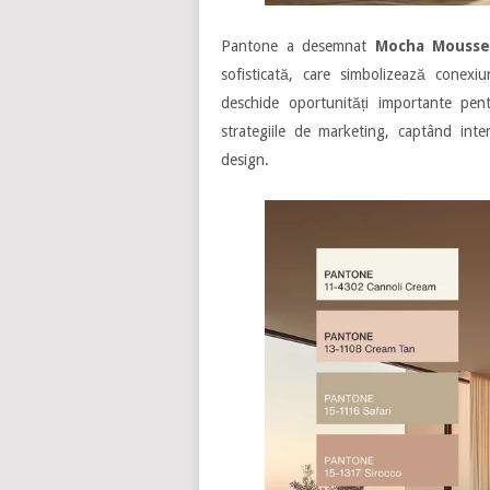
Pantone a desemnat
Mocha Mouss
sofisticată, care simbolizează conexi
deschide oportunități importante pen
strategiile de marketing, captând int
design.