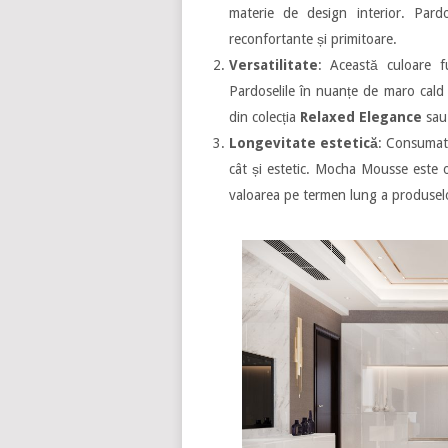
materie de design interior. Pardo
reconfortante și primitoare.
Versatilitate
: Această culoare f
Pardoselile în nuanțe de maro cald
din colecția
Relaxed Elegance
sau
Longevitate estetică
: Consumato
cât și estetic. Mocha Mousse este 
valoarea pe termen lung a produsel