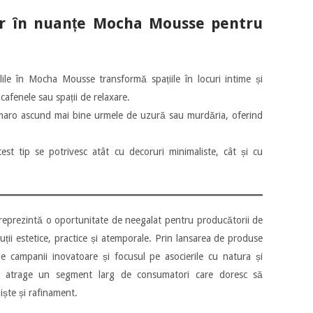
lor în nuanțe Mocha Mousse pentru
lile în Mocha Mousse transformă spațiile în locuri intime și
 cafenele sau spații de relaxare.
 maro ascund mai bine urmele de uzură sau murdăria, oferind
cest tip se potrivesc atât cu decoruri minimaliste, cât și cu
eprezintă o oportunitate de neegalat pentru producătorii de
uții estetice, practice și atemporale. Prin lansarea de produse
e campanii inovatoare și focusul pe asocierile cu natura și
ate atrage un segment larg de consumatori care doresc să
niște și rafinament.