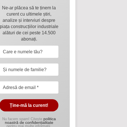
Ne-ar plăcea să te ținem la
curent cu ultimele știri,
analize și interviuri despre
piața construcțiilor industriale
alături de cei peste 14.500
abonați.
politica
Nu facem spam! Citește
noastră de confidențialitate
pentru mai multe informații.