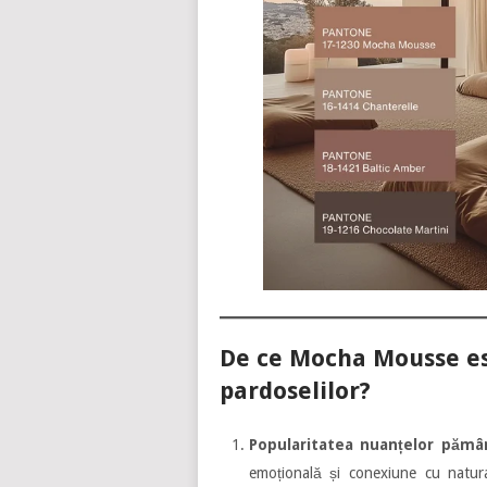
De ce Mocha Mousse es
pardoselilor?
Popularitatea nuanțelor pămân
emoțională și conexiune cu natura