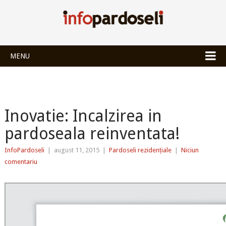
INFOPARDOSEL
MENU
Inovatie: Incalzirea in
pardoseala reinventata!
InfoPardoseli
|
august 11, 2015
|
Pardoseli rezidențiale
|
Niciun
comentariu