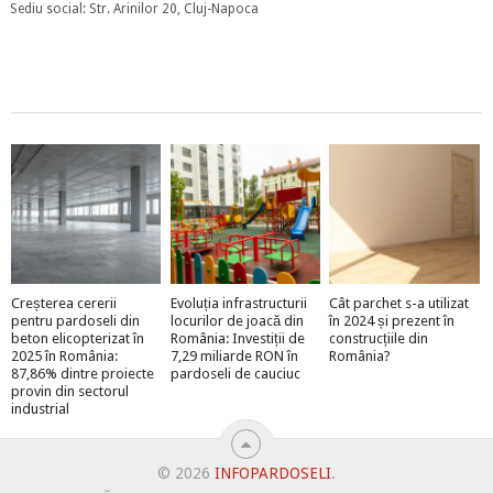
Sediu social: Str. Arinilor 20, Cluj-Napoca
Creșterea cererii
Evoluția infrastructurii
Cât parchet s-a utilizat
pentru pardoseli din
locurilor de joacă din
în 2024 și prezent în
beton elicopterizat în
România: Investiții de
construcțiile din
2025 în România:
7,29 miliarde RON în
România?
87,86% dintre proiecte
pardoseli de cauciuc
provin din sectorul
industrial
© 2026
INFOPARDOSELI
.