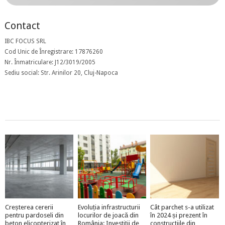
Contact
IBC FOCUS SRL
Cod Unic de Înregistrare: 17876260
Nr. Înmatriculare: J12/3019/2005
Sediu social: Str. Arinilor 20, Cluj-Napoca
Creșterea cererii
Evoluția infrastructurii
Cât parchet s-a utilizat
pentru pardoseli din
locurilor de joacă din
în 2024 și prezent în
beton elicopterizat în
România: Investiții de
construcțiile din