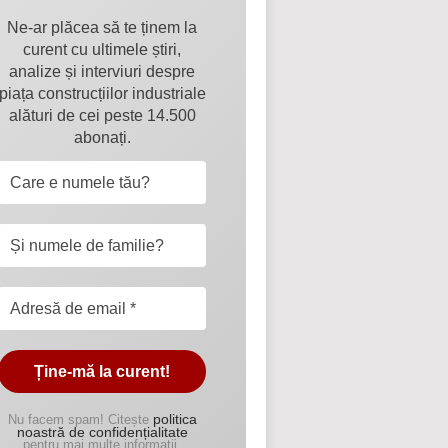
Ne-ar plăcea să te ținem la
curent cu ultimele știri,
analize și interviuri despre
piața construcțiilor industriale
alături de cei peste 14.500
abonați.
politica
Nu facem spam! Citește
noastră de confidențialitate
pentru mai multe informații.