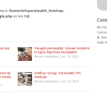
rma in
/home/infopard/public_html/wp-
gle.php
on line
142
Cont
IBC FO
Cod Uni
Nr. Înm
Sediu s
 se mai
Pavajele permeabile: Inovații moderne
în lupta împotriva inundațiilor
1
Niciun comentariu
|
ian. 16, 2025
rice tip
Indfloor Group: Pardoselile PVC
te norma
medicale
Niciun comentariu
|
oct. 23, 2023
17