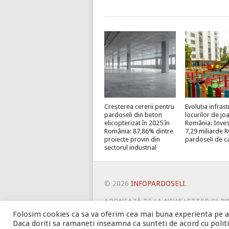
Creșterea cererii pentru
Evoluția infrast
pardoseli din beton
locurilor de jo
elicopterizat în 2025 în
România: Invest
România: 87,86% dintre
7,29 miliarde 
proiecte provin din
pardoseli de c
sectorul industrial
© 2026
INFOPARDOSELI
.
ABONEAZĂ-TE LA NEWSLETTER ȘI P
OFERTE PENTRU ȘANTIERUL TĂU
Folosim cookies ca sa va oferim cea mai buna experienta pe ac
Daca doriti sa ramaneti inseamna ca sunteti de acord cu politic
PSPDCP
TERMENI SI CONDITI