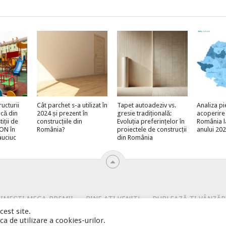
ructurii
Cât parchet s-a utilizat în
Tapet autoadeziv vs.
Analiza pi
acă din
2024 și prezent în
gresie tradițională:
acoperire
iții de
construcțiile din
Evoluția preferințelor în
România l
RON în
România?
proiectele de construcții
anului 20
auciuc
din România
RIMEȘTI MEGA-PREMII
BINE AȚI VENIT!
DUBLEAZĂ-ȚI VÂNZĂR
POLITICA DE UTILIZARE COOKIE-URI
PROMOVARE
PROMO
est site.
a de utilizare a cookies-urilor.
I