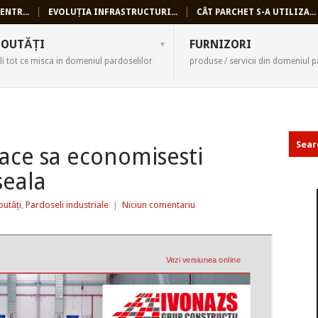
ENTR...
EVOLUȚIA INFRASTRUCTURI...
CÂT PARCHET S-A UTILIZA...
SELI
OUTĂȚI
FURNIZORI
li tot ce misca in domeniul pardoselilor
produse / servicii din domeniul p
face sa economisesti
eala
utăți
,
Pardoseli industriale
|
Niciun comentariu