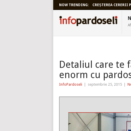
NOW TRENDING:
CREȘTEREA CERERII P
INFOPARDO
N
Af
Detaliul care te 
enorm cu pardos
InfoPardoseli
|
septembrie 25, 2015
|
No