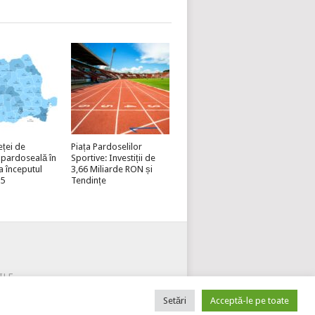
eței de
Piața Pardoselilor
 pardoseală în
Sportive: Investiții de
a începutul
3,66 Miliarde RON și
25
Tendințe
ILE
VEAZĂ-TE PE INFOPARDOSELI
Setări
Acceptă-le pe toate