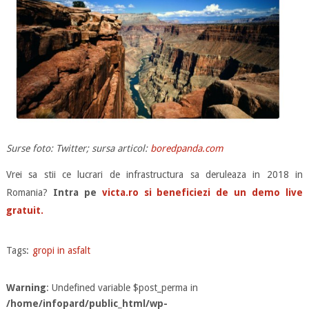
Surse foto: Twitter; sursa articol:
boredpanda.com
Vrei sa stii ce lucrari de infrastructura sa deruleaza in 2018 in
Romania?
Intra pe
victa.ro si beneficiezi de un demo live
gratuit.
Tags:
gropi in asfalt
Warning
: Undefined variable $post_perma in
/home/infopard/public_html/wp-