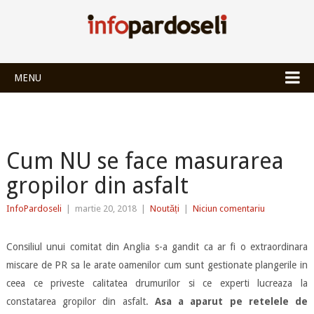
INFOPARDOSEL
MENU
Cum NU se face masurarea
gropilor din asfalt
InfoPardoseli
|
martie 20, 2018
|
Noutăți
|
Niciun comentariu
Consiliul unui comitat din Anglia s-a gandit ca ar fi o extraordinara
miscare de PR sa le arate oamenilor cum sunt gestionate plangerile in
ceea ce priveste calitatea drumurilor si ce experti lucreaza la
constatarea gropilor din asfalt.
Asa a aparut pe retelele de