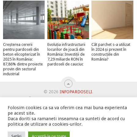
Creșterea cererii
Evoluția infrastructurii
Cât parchet s-a utilizat
pentru pardoseli din
locurilor de joacă din
în 2024 și prezent în
beton elicopterizat în
România: Investiții de
construcțiile din
2025 în România:
7,29 miliarde RON în
România?
87,86% dintre proiecte
pardoseli de cauciuc
provin din sectorul
industrial
© 2026
INFOPARDOSELI
.
ABONEAZĂ-TE LA NEWSLETTER ȘI PRIMEȘTI MEGA-PREMII
BINE AȚI VENIT!
DUBLEAZĂ-ȚI VÂNZĂRILE
Folosim cookies ca sa va oferim cea mai buna experienta
pe acest site.
OFERTE PENTRU ȘANTIERUL TĂU
Daca doriti sa ramaneti inseamna ca sunteti de acord cu
POLITICA DE UTILIZARE COOKIE-URI
PROMOVARE
politica de utilizare a cookies-urilor.
PROMOVEAZĂ-TE PE INFOPARDOSELI
PSPDCP
TERMENI SI CONDITII
Setări
Acceptă-le pe toate