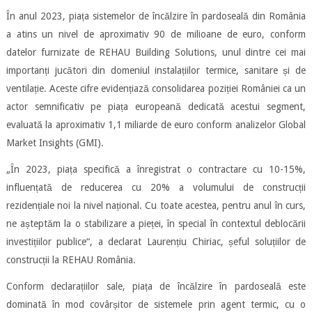
În anul 2023, piața sistemelor de încălzire în pardoseală din România
a atins un nivel de aproximativ 90 de milioane de euro, conform
datelor furnizate de REHAU Building Solutions, unul dintre cei mai
importanți jucători din domeniul instalațiilor termice, sanitare și de
ventilație. Aceste cifre evidențiază consolidarea poziției României ca un
actor semnificativ pe piața europeană dedicată acestui segment,
evaluată la aproximativ 1,1 miliarde de euro conform analizelor Global
Market Insights (GMI).
„În 2023, piața specifică a înregistrat o contractare cu 10-15%,
influențată de reducerea cu 20% a volumului de construcții
rezidențiale noi la nivel național. Cu toate acestea, pentru anul în curs,
ne așteptăm la o stabilizare a pieței, în special în contextul deblocării
investițiilor publice“, a declarat Laurențiu Chiriac, șeful soluțiilor de
construcții la REHAU România.
Conform declarațiilor sale, piața de încălzire în pardoseală este
dominată în mod covârșitor de sistemele prin agent termic, cu o