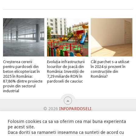
Creșterea cererii
Evoluția infrastructurii
Cât parchet s-a utilizat
pentru pardoseli din
locurilor de joacă din
în 2024 și prezent în
beton elicopterizat în
România: Investiții de
construcțiile din
2025 în România:
7,29 miliarde RON în
România?
87,86% dintre proiecte
pardoseli de cauciuc
provin din sectorul
industrial
© 2026
INFOPARDOSELI
.
ABONEAZĂ-TE LA NEWSLETTER ȘI PRIMEȘTI MEGA-PREMII
Folosim cookies ca sa va oferim cea mai buna experienta
BINE AȚI VENIT!
DUBLEAZĂ-ȚI VÂNZĂRILE
pe acest site.
OFERTE PENTRU ȘANTIERUL TĂU
Daca doriti sa ramaneti inseamna ca sunteti de acord cu