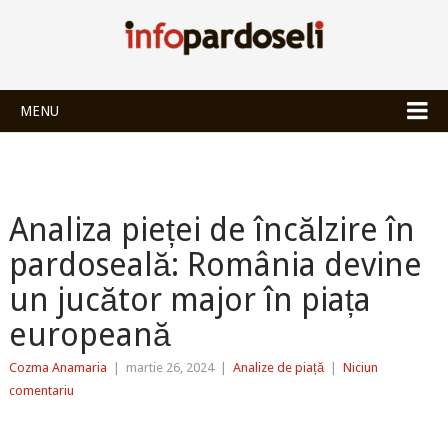
INFOPARDOSEL
MENU
Analiza pieței de încălzire în
pardoseală: România devine
un jucător major în piața
europeană
Cozma Anamaria
|
martie 26, 2024
|
Analize de piață
|
Niciun
comentariu