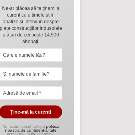
Ne-ar plăcea să te ținem la
curent cu ultimele știri,
analize și interviuri despre
piața construcțiilor industriale
alături de cei peste 14.500
abonați.
politica
Nu facem spam! Citește
noastră de confidențialitate
pentru mai multe informații.