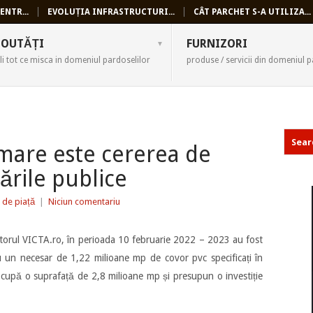
ENTR...
EVOLUȚIA INFRASTRUCTURI...
CÂT PARCHET S-A UTILIZA...
SELI
OUTĂȚI
FURNIZORI
li tot ce misca in domeniul pardoselilor
produse / servicii din domeniul p
 mare este cererea de
ările publice
 de piață
|
Niciun comentariu
utorul VICTA.ro, în perioada 10 februarie 2022 – 2023 au fost
u un necesar de 1,22 milioane mp de covor pvc specificați în
 ocupă o suprafață de 2,8 milioane mp și presupun o investiție