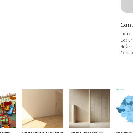
Cont
IBC FO
Cod Uni
Nr. Înm
Sediu s