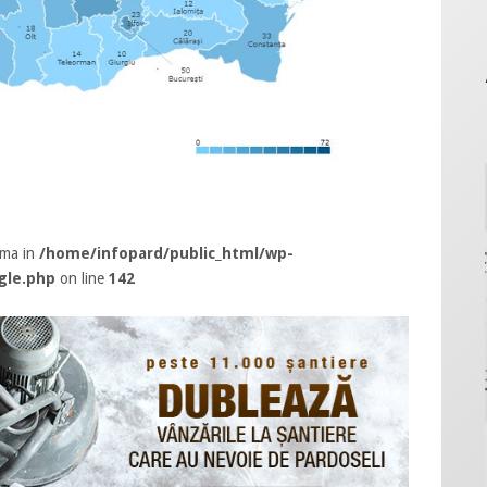
rma in
/home/infopard/public_html/wp-
gle.php
on line
142