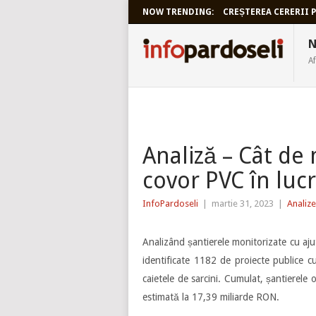
NOW TRENDING:
CREȘTEREA CERERII P
INFOPARDO
N
Af
Analiză – Cât de
covor PVC în lucr
InfoPardoseli
|
martie 31, 2023
|
Analize
Analizând șantierele monitorizate cu aj
identificate 1182 de proiecte publice c
caietele de sarcini. Cumulat, șantierele
estimată la 17,39 miliarde RON.