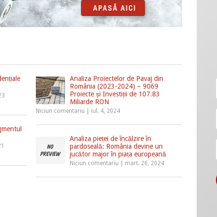
ențiale
Analiza Proiectelor de Pavaj din
România (2023-2024) – 9069
Proiecte și Investiții de 107.83
23
Miliarde RON
Niciun comentariu
|
iul. 4, 2024
gmentul
?
Analiza pieței de încălzire în
21
pardoseală: România devine un
jucător major în piața europeană
Niciun comentariu
|
mart. 26, 2024