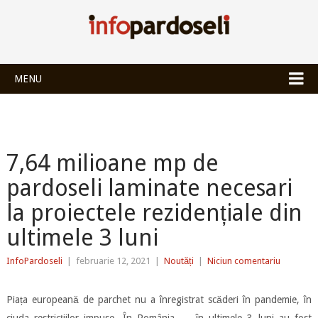
INFOPARDOSEL
MENU
7,64 milioane mp de
pardoseli laminate necesari
la proiectele rezidențiale din
ultimele 3 luni
InfoPardoseli
|
februarie 12, 2021
|
Noutăți
|
Niciun comentariu
Piața europeană de parchet nu a înregistrat scăderi în pandemie, în