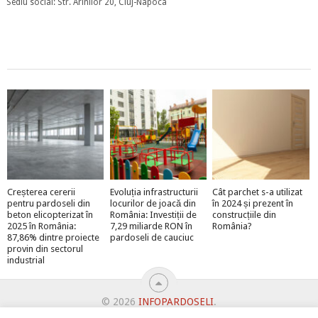
Sediu social: Str. Arinilor 20, Cluj-Napoca
Creșterea cererii
Evoluția infrastructurii
Cât parchet s-a utilizat
pentru pardoseli din
locurilor de joacă din
în 2024 și prezent în
beton elicopterizat în
România: Investiții de
construcțiile din
2025 în România:
7,29 miliarde RON în
România?
87,86% dintre proiecte
pardoseli de cauciuc
provin din sectorul
industrial
© 2026
INFOPARDOSELI
.
ABONEAZĂ-TE LA NEWSLETTER ȘI PRIMEȘTI MEGA-PREMII