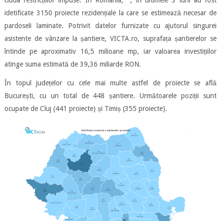
ciuda restricțiilor impuse. În România, , în ultimele 3 luni au fost
idetificate 3150 proiecte rezidențiale la care se estimează necesar de
pardoseli laminate. Potrivit datelor furnizate cu ajutorul singurei
asistente de vânzare la șantiere, VICTA.ro, suprafața șantierelor se
întinde pe aproximativ 16,5 milioane mp, iar valoarea investițiilor
atinge suma estimată de 39,36 miliarde RON.
În topul județelor cu cele mai multe astfel de proiecte se află
București, cu un total de 448 șantiere. Următoarele poziții sunt
ocupate de Cluj (441 proiecte) și Timiș (355 proiecte).