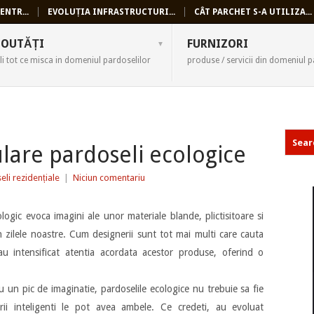
ENTR...
EVOLUȚIA INFRASTRUCTURI...
CÂT PARCHET S-A UTILIZA...
SELI
OUTĂȚI
FURNIZORI
li tot ce misca in domeniul pardoselilor
produse / servicii din domeniul p
lare pardoseli ecologice
eli rezidențiale
|
Niciun comentariu
ic evoca imagini ale unor materiale blande, plictisitoare si
n zilele noastre. Cum designerii sunt tot mai multi care cauta
-au intensificat atentia acordata acestor produse, oferind o
cu un pic de imaginatie, pardoselile ecologice nu trebuie sa fie
tarii inteligenti le pot avea ambele. Ce credeti, au evoluat