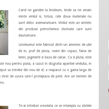
Cand ne gandim la linoleum, tinde sa ne vinain
minte vinilul si, totusi, cele doua materiale nu
sunt deloc asemanatoare. Vinilul este un sintetic
din produse petrochimice clorinate care sunt
daunatoare.
Linoleumul este fabricat dintr-un amestec de ulei
de in, praf de pluta, rasini din copaci, faina de
lemn, pigmenti si baza de calcar. Ca si pluta, este
te nou pentru piata, a cazut in dizgratia aparitiei vinilului, in
nceput sa intrebe din nou de el, a reaparut cu o gama larga de
u strat de uzura care-l protejeaza de pete. Are un termen de
ens.
Te-ai intrebat vreodata ce se intampla cu sticlele