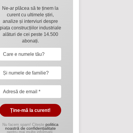
Ne-ar plăcea să te ținem la
curent cu ultimele știri,
analize și interviuri despre
piața construcțiilor industriale
alături de cei peste 14.500
abonați.
politica
Nu facem spam! Citește
noastră de confidențialitate
pentru mai multe informații.