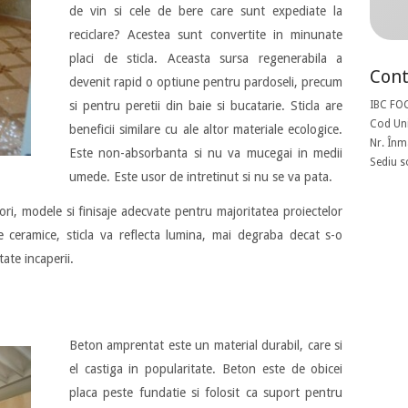
de vin si cele de bere care sunt expediate la
reciclare? Acestea sunt convertite in minunate
placi de sticla. Aceasta sursa regenerabila a
Cont
devenit rapid o optiune pentru pardoseli, precum
si pentru peretii din baie si bucatarie. Sticla are
IBC FO
Cod Uni
beneficii similare cu ale altor materiale ecologice.
Nr. Înm
Este non-absorbanta si nu va mucegai in medii
Sediu s
umede. Este usor de intretinut si nu se va pata.
ori, modele si finisaje adecvate pentru majoritatea proiectelor
e ceramice, sticla va reflecta lumina, mai degraba decat s-o
ate incaperii.
Beton amprentat este un material durabil, care si
el castiga in popularitate. Beton este de obicei
placa peste fundatie si folosit ca suport pentru