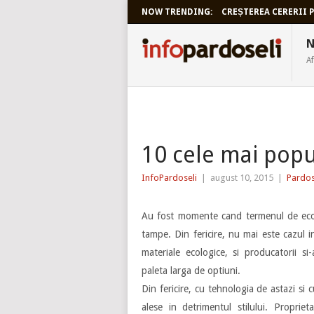
NOW TRENDING:
CREȘTEREA CERERII P
INFOPARDO
N
Af
10 cele mai popu
InfoPardoseli
|
august 10, 2015
|
Pardos
Au fost momente cand termenul de ecolog
tampe. Din fericire, nu mai este cazul i
materiale ecologice, si producatorii si
paleta larga de optiuni.
Din fericire, cu tehnologia de astazi si 
alese in detrimentul stilului. Proprie