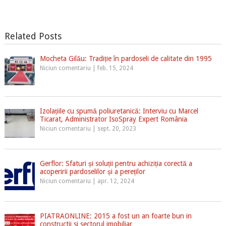
Related Posts
Mocheta Gilău: Tradiție în pardoseli de calitate din 1995
Niciun comentariu
|
feb. 15, 2024
Izolațiile cu spumă poliuretanică: Interviu cu Marcel
Ticarat, Administrator IsoSpray Expert România
Niciun comentariu
|
sept. 20, 2023
Gerflor: Sfaturi și soluții pentru achiziția corectă a
acoperirii pardoselilor și a pereților
Niciun comentariu
|
apr. 12, 2024
PIATRAONLINE: 2015 a fost un an foarte bun in
constructii si sectorul imobiliar