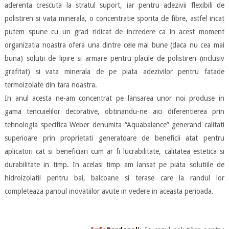
aderenta crescuta la stratul suport, iar pentru adezivii flexibili de
polistiren si vata minerala, o concentratie sporita de fibre, astfel incat
putem spune cu un grad ridicat de incredere ca in acest moment
organizatia noastra ofera una dintre cele mai bune (daca nu cea mai
buna) solutii de lipire si armare pentru placile de polistiren (inclusiv
grafitat) si vata minerala de pe piata adezivilor pentru fatade
termoizolate din tara noastra.
In anul acesta ne-am concentrat pe lansarea unor noi produse in
gama tencuielilor decorative, obtinandu-ne aici diferentierea prin
tehnologia specifica Weber denumita “Aquabalance” generand calitati
superioare prin proprietati generatoare de beneficii atat pentru
aplicatori cat si beneficiari cum ar fi lucrabilitate, calitatea estetica si
durabilitate in timp. In acelasi timp am lansat pe piata solutiile de
hidroizolatii pentru bai, balcoane si terase care la randul lor
completeaza panoul inovatiilor avute in vedere in aceasta perioada.