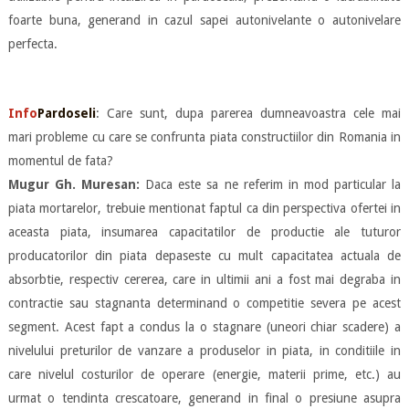
foarte buna, generand in cazul sapei autonivelante o autonivelare
perfecta.
Info
Pardoseli
: Care sunt, dupa parerea dumneavoastra cele mai
mari probleme cu care se confrunta piata constructiilor din Romania in
momentul de fata?
Mugur Gh. Muresan:
Daca este sa ne referim in mod particular la
piata mortarelor, trebuie mentionat faptul ca din perspectiva ofertei in
aceasta piata, insumarea capacitatilor de productie ale tuturor
producatorilor din piata depaseste cu mult capacitatea actuala de
absorbtie, respectiv cererea, care in ultimii ani a fost mai degraba in
contractie sau stagnanta determinand o competitie severa pe acest
segment. Acest fapt a condus la o stagnare (uneori chiar scadere) a
nivelului preturilor de vanzare a produselor in piata, in conditiile in
care nivelul costurilor de operare (energie, materii prime, etc.) au
urmat o tendinta crescatoare, generand in final o presiune asupra