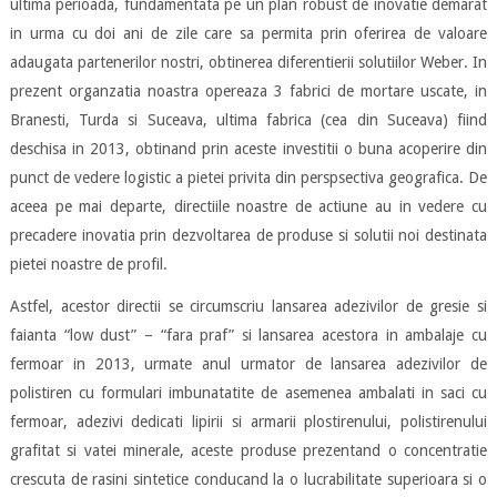
ultima perioada, fundamentata pe un plan robust de inovatie demarat
in urma cu doi ani de zile care sa permita prin oferirea de valoare
adaugata partenerilor nostri, obtinerea diferentierii solutiilor Weber. In
prezent organzatia noastra opereaza 3 fabrici de mortare uscate, in
Branesti, Turda si Suceava, ultima fabrica (cea din Suceava) fiind
deschisa in 2013, obtinand prin aceste investitii o buna acoperire din
punct de vedere logistic a pietei privita din perspsectiva geografica. De
aceea pe mai departe, directiile noastre de actiune au in vedere cu
precadere inovatia prin dezvoltarea de produse si solutii noi destinata
pietei noastre de profil.
Astfel, acestor directii se circumscriu lansarea adezivilor de gresie si
faianta “low dust” – “fara praf” si lansarea acestora in ambalaje cu
fermoar in 2013, urmate anul urmator de lansarea adezivilor de
polistiren cu formulari imbunatatite de asemenea ambalati in saci cu
fermoar, adezivi dedicati lipirii si armarii plostirenului, polistirenului
grafitat si vatei minerale, aceste produse prezentand o concentratie
crescuta de rasini sintetice conducand la o lucrabilitate superioara si o