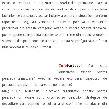
exista o tendinta de penetrare a produselor premixate, care a
coroborat cu dinamica pozitiva de anul acesta cu privire la evolutia
lucrarilor de constructii, asadar inclusiv a pietei constructiilor (conform
rapoartelor INS), au generat o dinamica pozitiva a vanzarilor
produselor din aceasta categorie. Avand in vedere aceasta dinamica,
putem spune ca in pofida turbulentelor inerente din mediul economic
si implicit din piata constructiilor, anul acesta se prefigureaza a fi mai
bun raportat la cel de anul trecut.
Info
Pardoseli
: Care sunt
obiectivele Weber pentru
perioada urmatoare? Aveti in vedere extinderea capacitatii de
productie sau planuiti lansarea de noi produse?
Mugur Gh. Muresan:
Obiectivele organizatiei noastre pentru
perioada urmatoare sunt circumscrise directiilor strategice de
dezvoltare care cuprind consolidarea cresterii cifrei de afaceri din