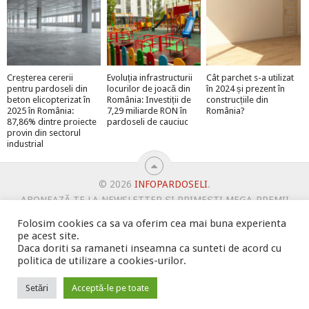
Creșterea cererii
Evoluția infrastructurii
Cât parchet s-a utilizat
pentru pardoseli din
locurilor de joacă din
în 2024 și prezent în
beton elicopterizat în
România: Investiții de
construcțiile din
2025 în România:
7,29 miliarde RON în
România?
87,86% dintre proiecte
pardoseli de cauciuc
provin din sectorul
industrial
© 2026
INFOPARDOSELI
.
ABONEAZĂ-TE LA NEWSLETTER ȘI PRIMEȘTI MEGA-PREMII
BINE AȚI VENIT!
DUBLEAZĂ-ȚI VÂNZĂRILE
Folosim cookies ca sa va oferim cea mai buna experienta
OFERTE PENTRU ȘANTIERUL TĂU
pe acest site.
POLITICA DE UTILIZARE COOKIE-URI
PROMOVARE
Daca doriti sa ramaneti inseamna ca sunteti de acord cu
politica de utilizare a cookies-urilor.
PROMOVEAZĂ-TE PE INFOPARDOSELI
PSPDCP
TERMENI SI CONDITII
Setări
Acceptă-le pe toate