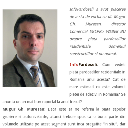
InfoPardoseli a avut placerea
de a sta de vorba cu dl. Mugur
Gh. Muresan, director
Comercial SGCPRo WEBER BU
despre piata pardoselilor
rezidentiale, domeniul
constructiilor si nu numai.
Info
Pardoseli
: Cum vedeti
piata pardoselilor rezidentiale in
Romania anul acesta? Cat de
mare estimati ca este volumul
pietei de adezivi in Romania? Se
anunta un an mai bun raportal la anul trecut?
Mugur Gh. Muresan:
Daca este sa ne referim la piata sapelor
grosiere si autonivelante, atunci trebuie spus ca o buna parte din
volumele utilizate pe acest segment sunt inca pregatite “in situ”, dar