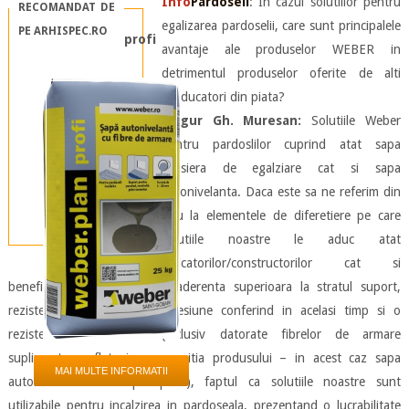
Info
Pardoseli
: In cazul solutiilor pentru
RECOMANDAT DE
egalizarea pardoselii, care sunt principalele
PE ARHISPEC.RO
weber.plan profi
avantaje ale produselor WEBER in
detrimentul produselor oferite de alti
producatori din piata?
Mugur Gh. Muresan:
Solutiile Weber
pentru pardoslilor cuprind atat sapa
grosiera de egalziare cat si sapa
autonivelanta. Daca este sa ne referim din
nou la elementele de diferetiere pe care
solutiile noastre le aduc atat
aplicatorilor/constructorilor cat si
beneficiarilor, acestea sunt: aderenta superioara la stratul suport,
rezistenta crescuta la compresiune conferind in acelasi timp si o
rezistenta finala mare (inclusiv datorate fibrelor de armare
suplimentare aflata in compozitia produsului – in acest caz sapa
MAI MULTE INFORMATII
autonivelanta weber.plan.profi), faptul ca solutiile noastre sunt
utilizabile pentru incalzirea in pardoseala, prezentand o lucrabilitate