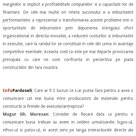
marginilor si implicit a profitabilitatii companiilor si a capacitatii lor de
finantare. De cele mai multe ori reteta succesului si a imbuntatirii
performantelor a reprezentat-o transformarea acestei probleme intr-o
oportunitate de imbuntatire prin depunerea intregului efort
organizational in directia inovatiei, a reducerii costurilor si imbuntatirii
in executie, care la randul lor se constituie in cele din urma in avantaje
competitive esentiale. Aceasta cred ca este pe mai departe provocarea
principala cu care ne vom confrunta in persectiva pe piata
constructiilor din tara noastra.
Info
Pardoseli
: Care ar fi 3 lucruri ce s‐ar putea face pentru a avea o
comunicare cat mai buna intre producatorii de materiale pentru
constructii si firmele de executie/antrepriza?
Mugur Gh. Muresan:
Consider de fiecare data ca pentru o
comunicare buna trebuie sa avem in vedere urmatoarele: logos-ul,
ethos-ul si patos-ul, in acest sens pe langa interactiunile directe ale