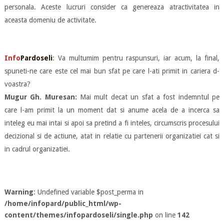
personala. Aceste lucruri consider ca genereaza atractivitatea in
aceasta domeniu de activitate.
Info
Pardoseli
: Va multumim pentru raspunsuri, iar acum, la final,
spuneti-ne care este cel mai bun sfat pe care l-ati primit in cariera d-
voastra?
Mugur Gh. Muresan:
Mai mult decat un sfat a fost indemntul pe
care l-am primit la un moment dat si anume acela de a incerca sa
inteleg eu mai intai si apoi sa pretind a fi inteles, circumscris procesului
decizional si de actiune, atat in relatie cu partenerii organizatiei cat si
in cadrul organizatiei.
Warning
: Undefined variable $post_perma in
/home/infopard/public_html/wp-
content/themes/infopardoseli/single.php
on line
142