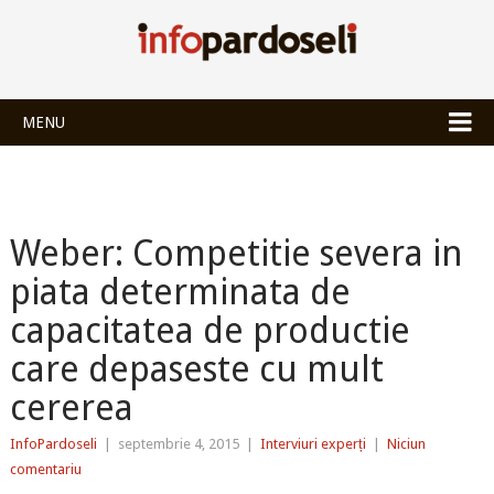
INFOPARDOSEL
MENU
Weber: Competitie severa in
piata determinata de
capacitatea de productie
care depaseste cu mult
cererea
InfoPardoseli
|
septembrie 4, 2015
|
Interviuri experți
|
Niciun
comentariu