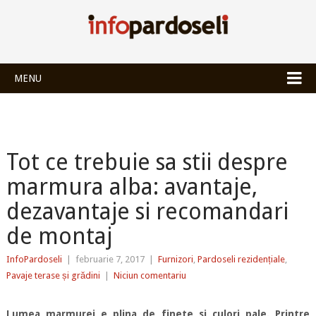
INFOPARDOSEL
MENU
Tot ce trebuie sa stii despre
marmura alba: avantaje,
dezavantaje si recomandari
de montaj
InfoPardoseli
|
februarie 7, 2017
|
Furnizori
,
Pardoseli rezidențiale
,
Pavaje terase și grădini
|
Niciun comentariu
Lumea marmurei e plina de finete si culori pale. Printre