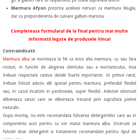
gri si galben care se raspandesc pe toata suprafata lastrei
Marmura Afyon
prezinta aceleasi nervuri ca marmura Mugla,
dar cu preponderenta de culoare galben-maroniu
Completeaza formularul de la final pentru mai multe
informatii legate de produsele Vinca!
Contraindicatii
Marmura alba
se monteaza la fel ca orice alta marmura, cu sau fara
rosturi, in functie de alegerea clientului sau a montatorului, insa
trebuie respectate cateva detalii foarte importante. In primul rand,
trebuie folosit adeziv alb special pentru marmura, preferabil flexibil
sau, in cazul incalzirii in pardoseala, super flexibil. Adezivii obisnuiti
elibereaza saruri care se elibereaza trecand prin suprafata pietrei
naturale.
Dupa montaj, nu este recomandata folosirea detergentilor care au in
componenta acizi pentru ca vor matui marmura alba. Incercati sa
folositi doar detergenti si tratamente recomandate pentru tipul de