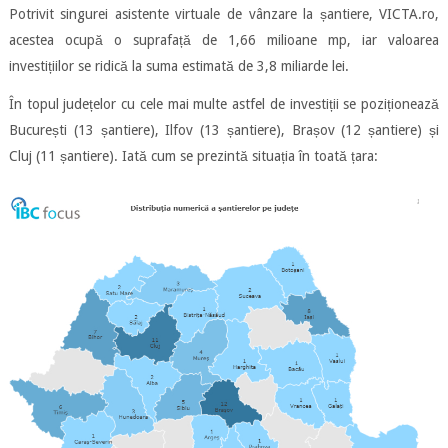
Potrivit singurei asistente virtuale de vânzare la șantiere, VICTA.ro,
acestea ocupă o suprafață de 1,66 milioane mp, iar valoarea
investițiilor se ridică la suma estimată de 3,8 miliarde lei.
În topul județelor cu cele mai multe astfel de investiții se poziționează
București (13 șantiere), Ilfov (13 șantiere), Brașov (12 șantiere) și
Cluj (11 șantiere). Iată cum se prezintă situația în toată țara: