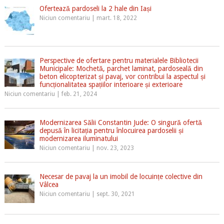
Ofertează pardoseli la 2 hale din Iași
Niciun comentariu
|
mart. 18, 2022
Perspective de ofertare pentru materialele Bibliotecii
Municipale: Mochetă, parchet laminat, pardoseală din
beton elicopterizat și pavaj, vor contribui la aspectul și
funcționalitatea spațiilor interioare și exterioare
Niciun comentariu
|
feb. 21, 2024
Modernizarea Sălii Constantin Jude: O singură ofertă
depusă în licitația pentru înlocuirea pardoselii și
modernizarea iluminatului
Niciun comentariu
|
nov. 23, 2023
Necesar de pavaj la un imobil de locuințe colective din
Vâlcea
Niciun comentariu
|
sept. 30, 2021