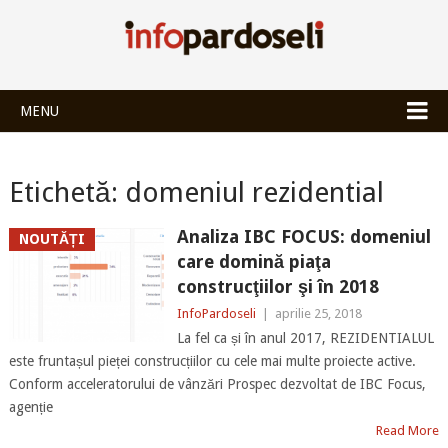
INFOPARDOSEL
MENU
Etichetă:
domeniul rezidential
Analiza IBC FOCUS: domeniul
NOUTĂȚI
care domină piaţa
construcţiilor şi în 2018
InfoPardoseli
|
aprilie 25, 2018
La fel ca și în anul 2017, REZIDENTIALUL
este fruntașul pieței construcțiilor cu cele mai multe proiecte active.
Conform acceleratorului de vânzări Prospec dezvoltat de IBC Focus,
agenție
Read More