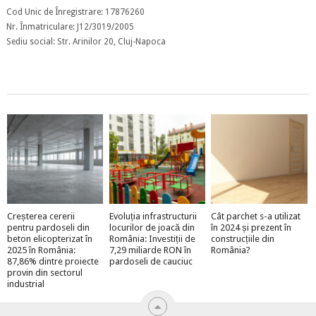
Cod Unic de Înregistrare: 17876260
Nr. Înmatriculare: J12/3019/2005
Sediu social: Str. Arinilor 20, Cluj-Napoca
Creșterea cererii
Evoluția infrastructurii
Cât parchet s-a utilizat
pentru pardoseli din
locurilor de joacă din
în 2024 și prezent în
beton elicopterizat în
România: Investiții de
construcțiile din
2025 în România:
7,29 miliarde RON în
România?
87,86% dintre proiecte
pardoseli de cauciuc
provin din sectorul
industrial