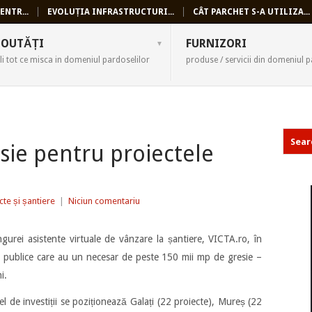
ENTR...
EVOLUȚIA INFRASTRUCTURI...
CÂT PARCHET S-A UTILIZA...
SELI
OUTĂȚI
FURNIZORI
li tot ce misca in domeniul pardoselilor
produse / servicii din domeniul p
sie pentru proiectele
cte și șantiere
|
Niciun comentariu
ingurei asistente virtuale de vânzare la șantiere, VICTA.ro, în
 publice care au un necesar de peste 150 mii mp de gresie –
i.
el de investiții se poziționează Galați (22 proiecte), Mureș (22