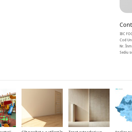
Cont
IBC FO
Cod Uni
Nr. Înm
Sediu s