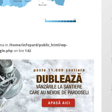
rma in
/home/infopard/public_html/wp-
gle.php
on line
142