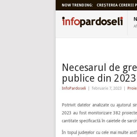
NOW TRENDING:
CREȘTEREA CERERII P
INFOPARDO
N
Af
Necesarul de gre
publice din 2023
InfoPardoseli
|
februarie 7, 2023
|
Proie
Potrivit datelor analizate cu ajutorul s
2023 au fost monitorizare 382 proiecte
cantitate specificactă în caietele de sarcin
În topul județelor cu cele mai multe astf