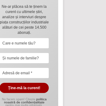
Ne-ar plăcea să te ținem la
curent cu ultimele știri,
analize și interviuri despre
piața construcțiilor industriale
alături de cei peste 14.500
abonați.
politica
Nu facem spam! Citește
noastră de confidențialitate
pentru mai multe informații.