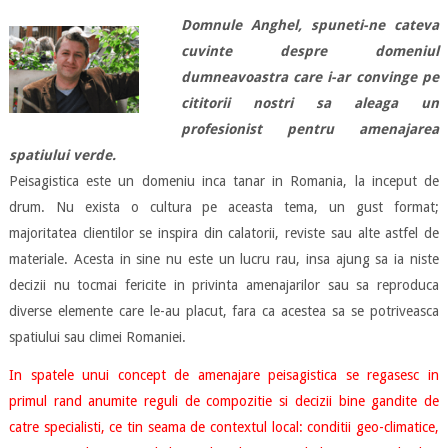
Domnule Anghel, spuneti-ne cateva
cuvinte despre domeniul
dumneavoastra care i-ar convinge pe
cititorii nostri sa aleaga un
profesionist pentru amenajarea
spatiului verde.
Peisagistica este un domeniu inca tanar in Romania, la inceput de
drum. Nu exista o cultura pe aceasta tema, un gust format;
majoritatea clientilor se inspira din calatorii, reviste sau alte astfel de
materiale. Acesta in sine nu este un lucru rau, insa ajung sa ia niste
decizii nu tocmai fericite in privinta amenajarilor sau sa reproduca
diverse elemente care le-au placut, fara ca acestea sa se potriveasca
spatiului sau climei Romaniei.
In spatele unui concept de amenajare peisagistica se regasesc in
primul rand anumite reguli de compozitie si decizii bine gandite de
catre specialisti, ce tin seama de contextul local: conditii geo-climatice,