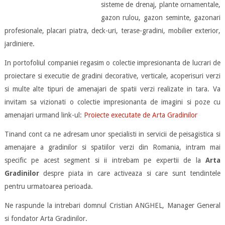
sisteme de drenaj, plante ornamentale,
gazon rulou, gazon seminte, gazonari
profesionale, placari piatra, deck-uri, terase-gradini, mobilier exterior,
jardiniere.
In portofoliul companiei regasim o colectie impresionanta de lucrari de
proiectare si executie de gradini decorative, verticale, acoperisuri verzi
si multe alte tipuri de amenajari de spatii verzi realizate in tara. Va
invitam sa vizionati o colectie impresionanta de imagini si poze cu
amenajari urmand link-ul:
Proiecte executate de Arta Gradinilor
Tinand cont ca ne adresam unor specialisti in servicii de peisagistica si
amenajare a gradinilor si spatiilor verzi din Romania, intram mai
specific pe acest segment si ii intrebam pe expertii de la
Arta
Gradinilor
despre piata in care activeaza si care sunt tendintele
pentru urmatoarea perioada.
Ne raspunde la intrebari domnul Cristian ANGHEL, Manager General
si fondator Arta Gradinilor.