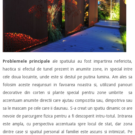
Problemele principale
ale spatiului au fost impartirea nefericita,
haotica si efectul de tunel prezent in anumite zone, in special intre
cele doua locuinte, unde este si destul pe putina lumina. Am ales sa
folosim aceste neajunsuri in favoarea noastra si, utilizand panouri
decorative din corten si plante special pentru zone umbrite sa
accentuam anumite directii care ajutau compozitia sau, dimpotriva sau
sa le mascam pe cele care ii daunau. S-a creat un spatiu dinamic ce are
nevoie de parcurgere fizica pentru a fi descoperit intru-totul. Intrarea
este ampla, cu perspectiva accentuata spre locul de stat, dar zona
dintre case si spatiul personal al familiei este ascuns si intimizat. Pe