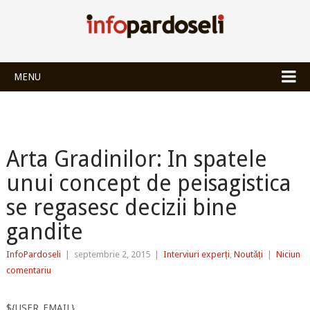
INFOPARDOSEL
MENU
Arta Gradinilor: In spatele
unui concept de peisagistica
se regasesc decizii bine
gandite
InfoPardoseli
|
septembrie 2, 2015
|
Interviuri experți
,
Noutăți
|
Niciun
comentariu
${USER_EMAIL}