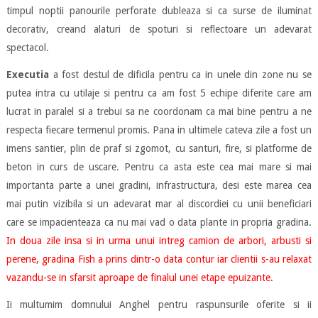
timpul noptii panourile perforate dubleaza si ca surse de iluminat
decorativ, creand alaturi de spoturi si reflectoare un adevarat
spectacol.
Executia
a fost destul de dificila pentru ca in unele din zone nu se
putea intra cu utilaje si pentru ca am fost 5 echipe diferite care am
lucrat in paralel si a trebui sa ne coordonam ca mai bine pentru a ne
respecta fiecare termenul promis. Pana in ultimele cateva zile a fost un
imens santier, plin de praf si zgomot, cu santuri, fire, si platforme de
beton in curs de uscare. Pentru ca asta este cea mai mare si mai
importanta parte a unei gradini, infrastructura, desi este marea cea
mai putin vizibila si un adevarat mar al discordiei cu unii beneficiari
care se impacienteaza ca nu mai vad o data plante in propria gradina.
In doua zile insa si in urma unui intreg camion de arbori, arbusti si
perene, gradina Fish a prins dintr-o data contur iar clientii s-au relaxat
vazandu-se in sfarsit aproape de finalul unei etape epuizante.
Ii multumim domnului Anghel pentru raspunsurile oferite si ii