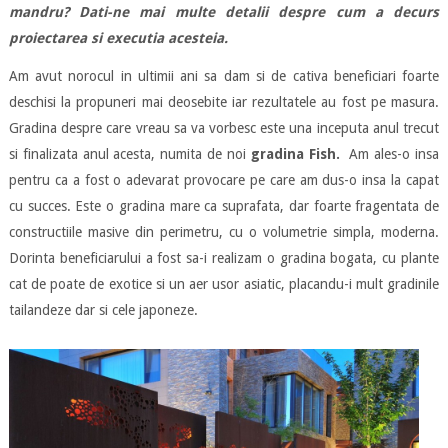
mandru? Dati-ne mai multe detalii despre cum a decurs
proiectarea si executia acesteia.
Am avut norocul in ultimii ani sa dam si de cativa beneficiari foarte
deschisi la propuneri mai deosebite iar rezultatele au fost pe masura.
Gradina despre care vreau sa va vorbesc este una inceputa anul trecut
si finalizata anul acesta, numita de noi
gradina Fish.
Am ales-o insa
pentru ca a fost o adevarat provocare pe care am dus-o insa la capat
cu succes. Este o gradina mare ca suprafata, dar foarte fragentata de
constructiile masive din perimetru, cu o volumetrie simpla, moderna.
Dorinta beneficiarului a fost sa-i realizam o gradina bogata, cu plante
cat de poate de exotice si un aer usor asiatic, placandu-i mult gradinile
tailandeze dar si cele japoneze.