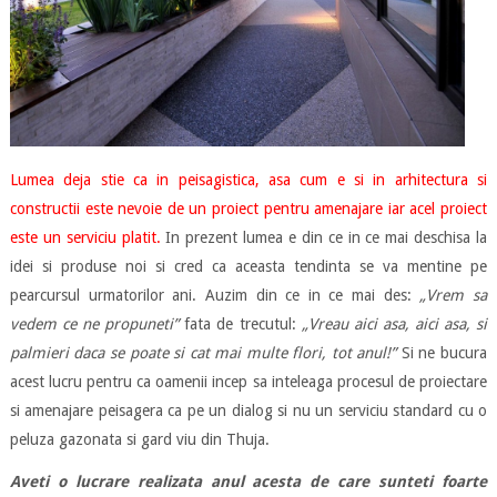
Lumea deja stie ca in peisagistica, asa cum e si in arhitectura si
constructii este nevoie de un proiect pentru amenajare iar acel proiect
este un serviciu platit.
In prezent lumea e din ce in ce mai deschisa la
idei si produse noi si cred ca aceasta tendinta se va mentine pe
pearcursul urmatorilor ani. Auzim din ce in ce mai des:
„Vrem sa
vedem ce ne propuneti”
fata de trecutul:
„Vreau aici asa, aici asa, si
palmieri daca se poate si cat mai multe flori, tot anul!”
Si ne bucura
acest lucru pentru ca oamenii incep sa inteleaga procesul de proiectare
si amenajare peisagera ca pe un dialog si nu un serviciu standard cu o
peluza gazonata si gard viu din Thuja.
Aveti o lucrare realizata anul acesta de care sunteti foarte