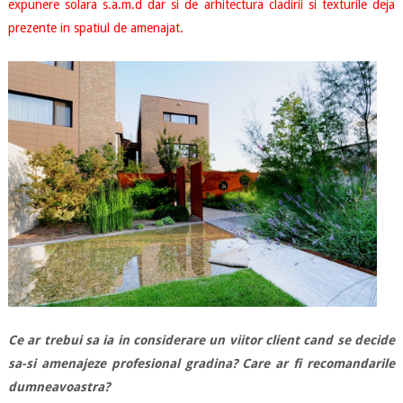
expunere solara s.a.m.d dar si de arhitectura cladirii si texturile deja
prezente in spatiul de amenajat.
Ce ar trebui sa ia in considerare un viitor client cand se decide
sa-si amenajeze profesional gradina?
Care ar fi recomandarile
dumneavoastra
?