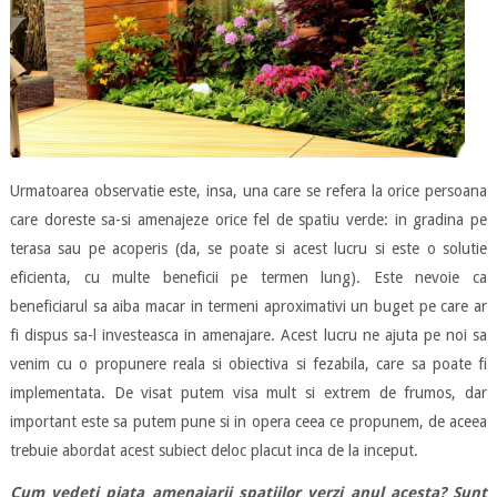
Urmatoarea observatie este, insa, una care se refera la orice persoana
care doreste sa-si amenajeze orice fel de spatiu verde: in gradina pe
terasa sau pe acoperis (da, se poate si acest lucru si este o solutie
eficienta, cu multe beneficii pe termen lung). Este nevoie ca
beneficiarul sa aiba macar in termeni aproximativi un buget pe care ar
fi dispus sa-l investeasca in amenajare. Acest lucru ne ajuta pe noi sa
venim cu o propunere reala si obiectiva si fezabila, care sa poate fi
implementata. De visat putem visa mult si extrem de frumos, dar
important este sa putem pune si in opera ceea ce propunem, de aceea
trebuie abordat acest subiect deloc placut inca de la inceput.
Cum vedeti piata amenajarii spatiilor verzi anul acesta? Sunt