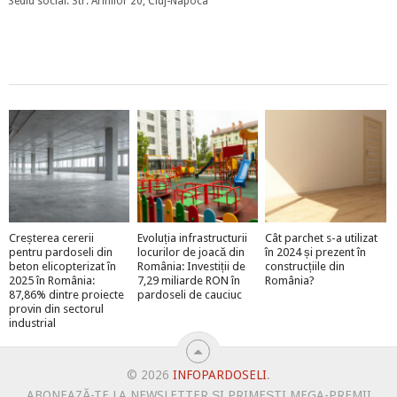
Sediu social: Str. Arinilor 20, Cluj-Napoca
Creșterea cererii
Evoluția infrastructurii
Cât parchet s-a utilizat
pentru pardoseli din
locurilor de joacă din
în 2024 și prezent în
beton elicopterizat în
România: Investiții de
construcțiile din
2025 în România:
7,29 miliarde RON în
România?
87,86% dintre proiecte
pardoseli de cauciuc
provin din sectorul
industrial
© 2026
INFOPARDOSELI
.
ABONEAZĂ-TE LA NEWSLETTER ȘI PRIMEȘTI MEGA-PREMII