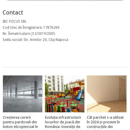
Contact
IBC FOCUS SRL
Cod Unic de Înregistrare: 17876260
Nr. Înmatriculare: J12/3019/2005
Sediu social: Str. Arinilor 20, Cluj-Napoca
Creșterea cererii
Evoluția infrastructurii
Cât parchet s-a utilizat
pentru pardoseli din
locurilor de joacă din
în 2024 și prezent în
beton elicopterizat în
România: Investiții de
construcțiile din