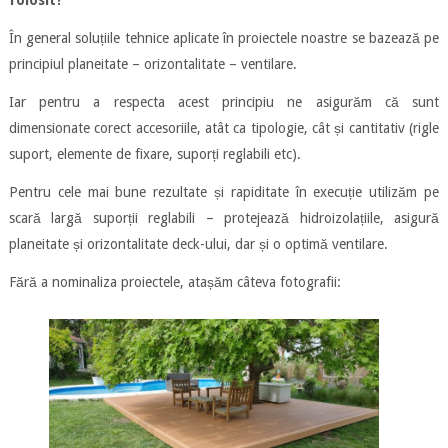
În general soluțiile tehnice aplicate în proiectele noastre se bazează pe
principiul planeitate – orizontalitate – ventilare.
Iar pentru a respecta acest principiu ne asigurăm că sunt
dimensionate corect accesoriile, atât ca tipologie, cât și cantitativ (rigle
suport, elemente de fixare, suporți reglabili etc).
Pentru cele mai bune rezultate și rapiditate în execuție utilizăm pe
scară largă suporții reglabili – protejează hidroizolațiile, asigură
planeitate și orizontalitate deck-ului, dar și o optimă ventilare.
Fără a nominaliza proiectele, atașăm câteva fotografii: