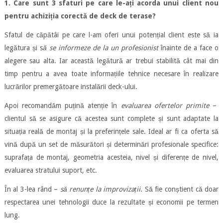
1. Care sunt 3 sfaturi pe care le-ați acorda unui client nou
pentru achiziția corectă de deck de terase?
Sfatul de căpătâi pe care l-am oferi unui potențial client este să ia
legătura și s
ă se informeze de la un profesionist
înainte de a face o
alegere sau alta. Iar această legătură ar trebui stabilită cât mai din
timp pentru a avea toate informațiile tehnice necesare în realizare
lucrărilor premergătoare instalării deck-ului.
Apoi recomandăm puțină atenție în
evaluarea ofertelor primite
–
clientul să se asigure că acestea sunt complete și sunt adaptate la
situația reală de montaj și la preferințele sale. Ideal ar fi ca oferta să
vină după un set de măsurători și determinări profesionale specifice:
suprafața de montaj, geometria acesteia, nivel și diferențe de nivel,
evaluarea stratului suport, etc.
În al 3-lea rând –
să renunțe la improvizații
. Să fie conștient că doar
respectarea unei tehnologii duce la rezultate și economii pe termen
lung.