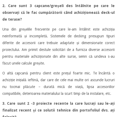
2. Care sunt 3 capcane/greșeli des întâlnite pe care le
observați că le fac cumpărătorii când achiziționează deck-ul
de terase?
Una din greșelile frecvente pe care le-am întâlnit este achiziția
neinformată și incompletă. Sistemele de decking presupun tipuri
diferite de accesorii care trebuie adaptate și dimensionate corect
proiectului. Am primit destule solicitări de a furniza diverse accesorii
pentru materiale achiziționate din alte surse, semn că undeva s-au
făcut unele calcule greșite.
O altă capcană pentru client este prețul foarte mic. Te încântă o
achiziție inițială ieftină, dar care de cele mai multe ori ascunde lucruri
nu tocmai plăcute – durată mică de viață, lipsa accesoriilor
compatibile, deterioarea materialului la scurt timp de la instalare, etc.
3. Care sunt 2 -3 proiecte recente la care lucrați sau le-ați
finalizat recent și ce solutii tehnice din portofoliul dvs. ați
folosit?