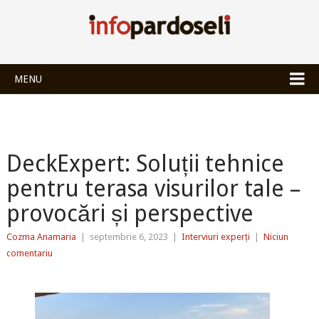
INFOPARDOSEL
MENU
DeckExpert: Soluții tehnice
pentru terasa visurilor tale –
provocări și perspective
Cozma Anamaria
|
septembrie 6, 2023
|
Interviuri experți
|
Niciun
comentariu