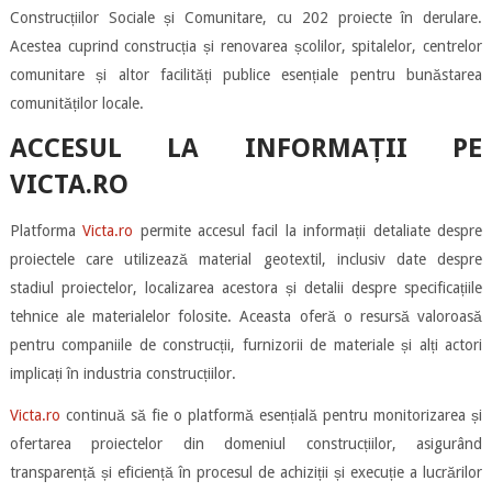
Construcțiilor Sociale și Comunitare, cu 202 proiecte în derulare.
Acestea cuprind construcția și renovarea școlilor, spitalelor, centrelor
comunitare și altor facilități publice esențiale pentru bunăstarea
comunităților locale.
ACCESUL LA INFORMAȚII PE
VICTA.RO
Platforma
Victa.ro
permite accesul facil la informații detaliate despre
proiectele care utilizează material geotextil, inclusiv date despre
stadiul proiectelor, localizarea acestora și detalii despre specificațiile
tehnice ale materialelor folosite. Aceasta oferă o resursă valoroasă
pentru companiile de construcții, furnizorii de materiale și alți actori
implicați în industria construcțiilor.
Victa.ro
continuă să fie o platformă esențială pentru monitorizarea și
ofertarea proiectelor din domeniul construcțiilor, asigurând
transparență și eficiență în procesul de achiziții și execuție a lucrărilor