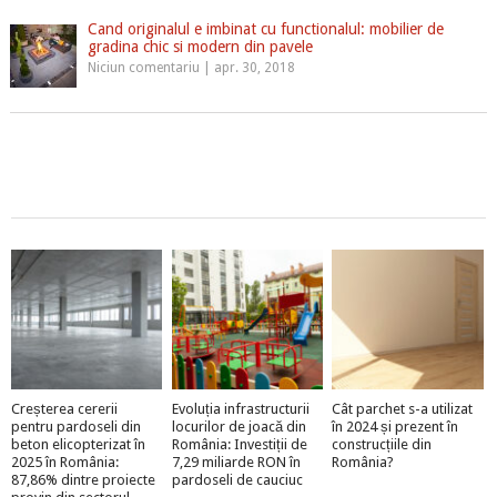
Cand originalul e imbinat cu functionalul: mobilier de
gradina chic si modern din pavele
Niciun comentariu
|
apr. 30, 2018
Creșterea cererii
Evoluția infrastructurii
Cât parchet s-a utilizat
pentru pardoseli din
locurilor de joacă din
în 2024 și prezent în
beton elicopterizat în
România: Investiții de
construcțiile din
2025 în România:
7,29 miliarde RON în
România?
87,86% dintre proiecte
pardoseli de cauciuc