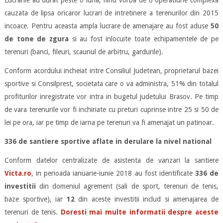
cauzata de lipsa oricaror lucrari de intretinere a terenurilor din 2015
incoace. Pentru aceasta ampla lucrare de amenajare au fost aduse
50
de tone de zgura
si au fost inlocuite toate echipamentele de pe
terenuri (banci, fileuri, scaunul de arbitru, gardurile).
Conform acordului incheiat intre Consiliul Judetean, proprietarul bazei
sportive si Consilprest, societata care o va administra, 51% din totalul
profiturilor inregistrate vor intra in bugetul judetului Brasov. Pe timp
de vara terenurile vor fi inchiriate cu preturi cuprinse intre 25 si 50 de
lei pe ora, iar pe timp de iarna pe terenuri va fi amenajat un patinoar.
336 de santiere sportive aflate in derulare la nivel national
Conform datelor centralizate de asistenta de vanzari la santiere
Victa.ro
, in perioada ianuarie-iunie 2018 au fost identificate
336 de
investitii
din domeniul agrement (sali de sport, terenuri de tenis,
baze sportive), iar
12
din aceste investitii includ si amenajarea de
terenuri de tenis.
Doresti mai multe informatii despre aceste