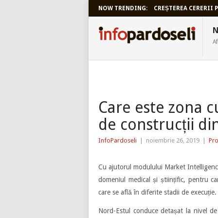
NOW TRENDING:
CREȘTEREA CERERII P
INFOPARDO
N
Af
Care este zona c
de construcții d
InfoPardoseli
|
noiembrie 26, 2019
|
Pro
Cu ajutorul modulului Market Intelligence
domeniul medical și științific, pentru c
care se află în diferite stadii de execuție.
Nord-Estul conduce detașat la nivel de 