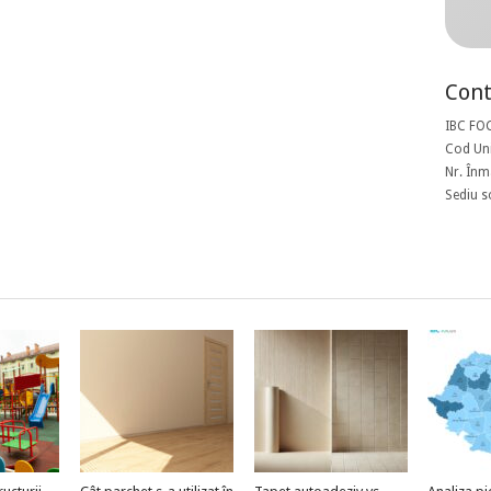
Cont
IBC FO
Cod Uni
Nr. Înm
Sediu s