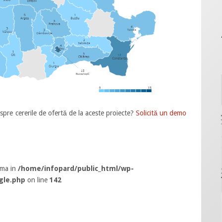
spre cererile de ofertă de la aceste proiecte?
Solicită un demo
rma in
/home/infopard/public_html/wp-
gle.php
on line
142