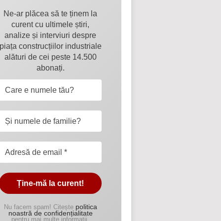
Ne-ar plăcea să te ținem la
curent cu ultimele știri,
analize și interviuri despre
piața construcțiilor industriale
alături de cei peste 14.500
abonați.
politica
Nu facem spam! Citește
noastră de confidențialitate
pentru mai multe informații.