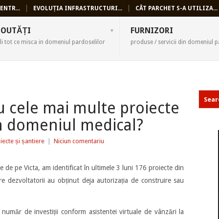
ENTR...
EVOLUȚIA INFRASTRUCTURI...
CÂT PARCHET S-A UTILIZA...
SELI
OUTĂȚI
FURNIZORI
li tot ce misca in domeniul pardoselilor
produse / servicii din domeniul p
u cele mai multe proiecte
in domeniul medical?
iecte și șantiere
|
Niciun comentariu
 de pe Victa, am identificat în ultimele 3 luni 176 proiecte din
are dezvoltatorii au obținut deja autorizația de construire sau
număr de investiții conform asistentei virtuale de vânzări la