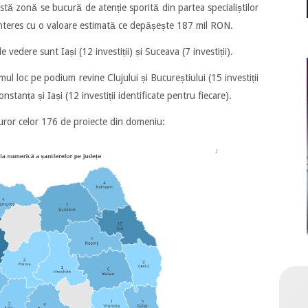
stă zonă se bucură de atenție sporită din partea specialiștilor
 interes cu o valoare estimată ce depășește 187 mil RON.
 vedere sunt Iași (12 investiții) și Suceava (7 investiții).
mul loc pe podium revine Clujului și Bucureștiului (15 investiții
stanța și Iași (12 investiții identificate pentru fiecare).
turor celor 176 de proiecte din domeniu: