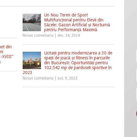
Un Nou Teren de Sport
Multifuncțional pentru Elevii din
Săcele: Gazon Artificial și Nocturnă
1
pentru Performanță Maximă
Niciun comentariu
|
dec. 24, 2024
het din
ii
Licitații pentru modernizarea a 30 de
I-XVIII”
spații de joacă și fitness în parcurile
3
din București: Oportunități pentru
102.542 mp de pardoseli sportive în
2023
Niciun comentariu
|
oct. 9, 2023