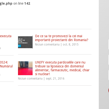
gle.php
on line
142
 executa
De ce sa te promovezi la cei mai
importanti proiectanti din Romania?
Niciun comentariu
|
oct. 8, 2015
9
 2024:
UNIFY executa pardoselile care nu
 Numărul
trebuie sa lipseasca din domeniul
alimentar, farmaceutic, medical, chiar
si nuclear!
5
Niciun comentariu
|
sept. 21, 2016