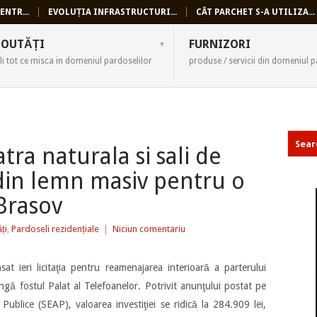
ENTR...
EVOLUȚIA INFRASTRUCTURI...
CÂT PARCHET S-A UTILIZA...
SELI
OUTĂȚI
FURNIZORI
li tot ce misca in domeniul pardoselilor
produse / servicii din domeniul p
tra naturala si sali de
din lemn masiv pentru o
 Brasov
ți
,
Pardoseli rezidențiale
|
Niciun comentariu
sat ieri licitaţia pentru reamenajarea interioară a parterului
ngă fostul Palat al Telefoanelor. Potrivit anunţului postat pe
i Publice (SEAP), valoarea investiţiei se ridică la 284.909 lei,