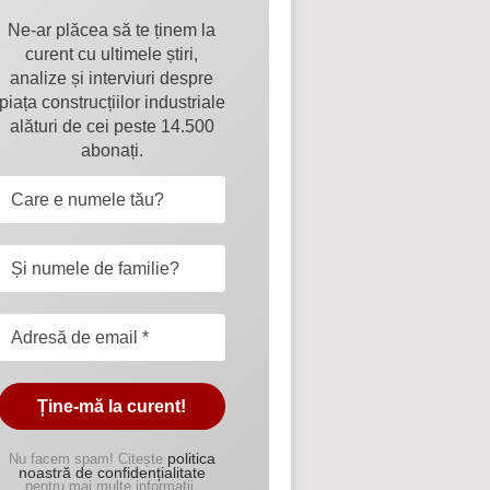
Ne-ar plăcea să te ținem la
curent cu ultimele știri,
analize și interviuri despre
piața construcțiilor industriale
alături de cei peste 14.500
abonați.
politica
Nu facem spam! Citește
noastră de confidențialitate
pentru mai multe informații.