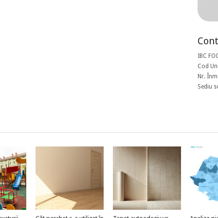
Cont
IBC FO
Cod Uni
Nr. Înm
Sediu s