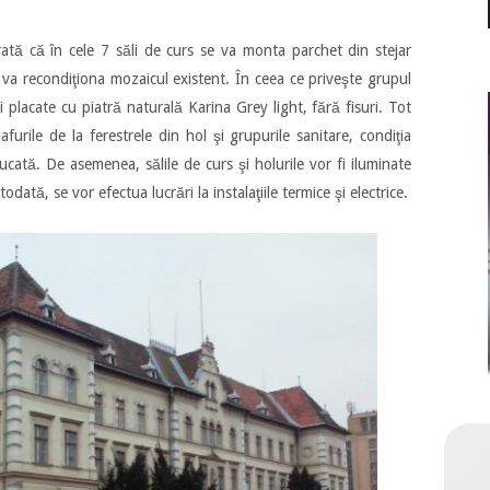
 arată că în cele 7 săli de curs se va monta parchet din stejar
se va recondiţiona mozaicul existent. În ceea ce priveşte grupul
 placate cu piatră naturală Karina Grey light, fără fisuri. Tot
lafurile de la ferestrele din hol şi grupurile sanitare, condiţia
ucată. De asemenea, sălile de curs şi holurile vor fi iluminate
dată, se vor efectua lucrări la instalaţiile termice şi electrice.