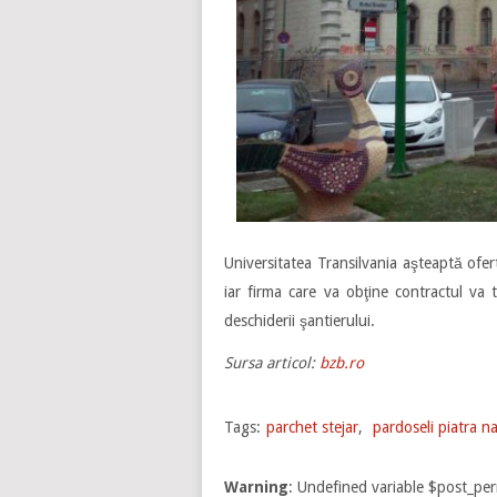
Universitatea Transilvania aşteaptă ofert
iar firma care va obţine contractul va 
deschiderii şantierului.
Sursa articol:
bzb.ro
Tags:
parchet stejar
,
pardoseli piatra n
Warning
: Undefined variable $post_pe