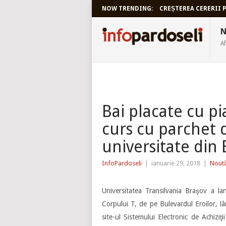
NOW TRENDING:
CREȘTEREA CERERII P
INFOPARDO
N
Af
Bai placate cu pia
curs cu parchet 
universitate din
InfoPardoseli
|
ianuarie 29, 2018
|
Noută
Universitatea Transilvania Braşov a lan
Corpului T, de pe Bulevardul Eroilor, lâ
site-ul Sistemului Electronic de Achiziţi