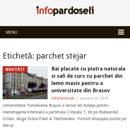
INFOPARDOSEL
MENU
Etichetă:
parchet stejar
Bai placate cu piatra naturala
NOUTĂȚI
si sali de curs cu parchet din
lemn masiv pentru o
universitate din Brasov
InfoPardoseli
|
ianuarie 29, 2018
Universitatea Transilvania Braşov a lansat ieri licitaţia pentru
reamenajarea interioară a parterului Corpului T, de pe Bulevardul
Eroilor, lângă fostul Palat al Telefoanelor. Potrivit anunţului postat pe
site-ul