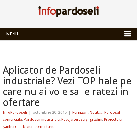
INFOPARDOSEL
MENU
Aplicator de Pardoseli
industriale? Vezi TOP hale pe
care nu ai voie sa le ratezi in
ofertare
InfoPardoseli
|
octombrie 20, 2015
|
Furnizori
,
Noutăți
,
Pardoseli
comerciale
,
Pardoseli industriale
,
Pavaje terase și grădini
,
Proiecte și
șantiere
|
Niciun comentariu