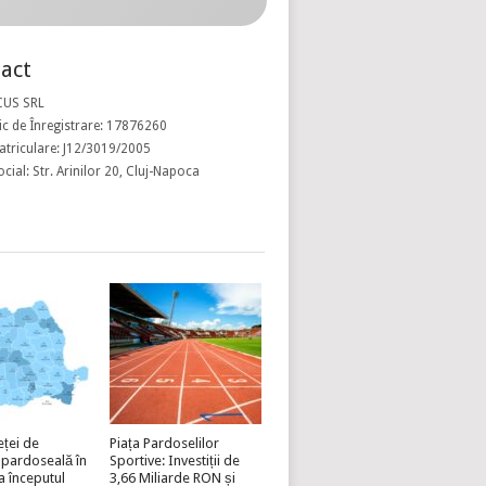
act
CUS SRL
c de Înregistrare: 17876260
atriculare: J12/3019/2005
ocial: Str. Arinilor 20, Cluj-Napoca
eței de
Piața Pardoselilor
 pardoseală în
Sportive: Investiții de
a începutul
3,66 Miliarde RON și