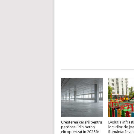
Creșterea cererii pentru
Evoluția infrast
pardoseli din beton
locurilor de jo
elicopterizat în 2025 în
România: Invest