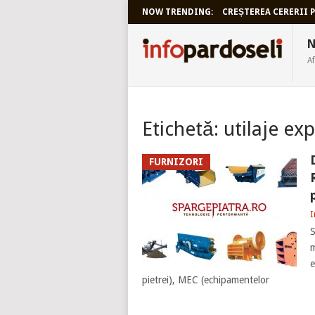
NOW TRENDING:
CREȘTEREA CERERII P
INFOPARDO
N
Af
Etichetă:
utilaje ex
FURNIZORI
I
S
m
e
pietrei), MEC (echipamentelor