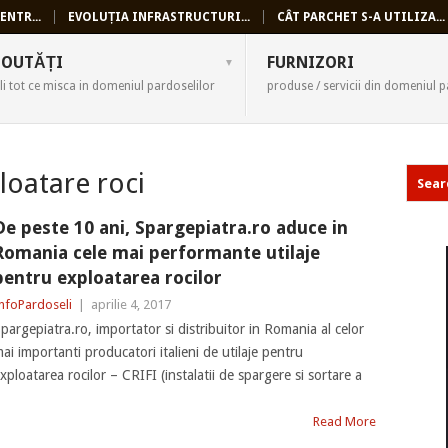
ENTR...
EVOLUȚIA INFRASTRUCTURI...
CÂT PARCHET S-A UTILIZA...
SELI
OUTĂȚI
FURNIZORI
li tot ce misca in domeniul pardoselilor
produse / servicii din domeniul p
ploatare roci
De peste 10 ani, Spargepiatra.ro aduce in
Romania cele mai performante utilaje
pentru exploatarea rocilor
nfoPardoseli
|
aprilie 4, 2017
pargepiatra.ro, importator si distribuitor in Romania al celor
ai importanti producatori italieni de utilaje pentru
xploatarea rocilor – CRIFI (instalatii de spargere si sortare a
Read More