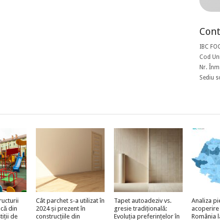
Cont
IBC FO
Cod Uni
Nr. Înm
Sediu s
ructurii
Cât parchet s-a utilizat în
Tapet autoadeziv vs.
Analiza pi
acă din
2024 și prezent în
gresie tradițională:
acoperire
iții de
construcțiile din
Evoluția preferințelor în
România l