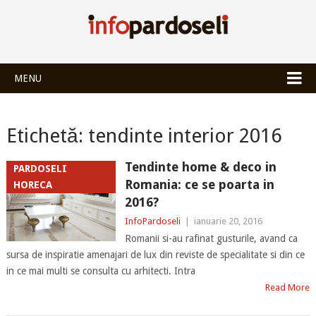
INFOPARDOSEL
MENU
Etichetă:
tendinte interior 2016
Tendinte home & deco in
PARDOSELI
Romania: ce se poarta in
HORECA
2016?
InfoPardoseli
|
ianuarie 20, 2016
Romanii si-au rafinat gusturile, avand ca
sursa de inspiratie amenajari de lux din reviste de specialitate si din ce
in ce mai multi se consulta cu arhitecti. Intra
Read More