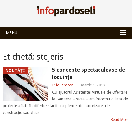
INFOPARDOSEL
MENU
Etichetă:
stejeris
5 concepte spectaculoase de
NOUTĂȚI
locuințe
InfoPardoseli
|
martie 1, 2019
Cu ajutorul Asistentei Virtuale de Ofertare
la Șantiere – Victa – am întocmit o listă de
proiecte aflate în diferite stadii: incipiente, de autorizare, de
construcție sau chiar
Read More