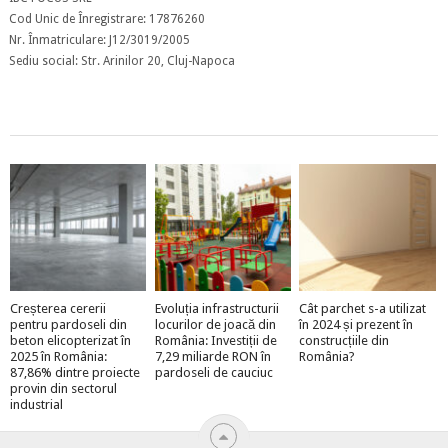
Cod Unic de Înregistrare: 17876260
Nr. Înmatriculare: J12/3019/2005
Sediu social: Str. Arinilor 20, Cluj-Napoca
Creșterea cererii
Evoluția infrastructurii
Cât parchet s-a utilizat
pentru pardoseli din
locurilor de joacă din
în 2024 și prezent în
beton elicopterizat în
România: Investiții de
construcțiile din
2025 în România:
7,29 miliarde RON în
România?
87,86% dintre proiecte
pardoseli de cauciuc
provin din sectorul
industrial