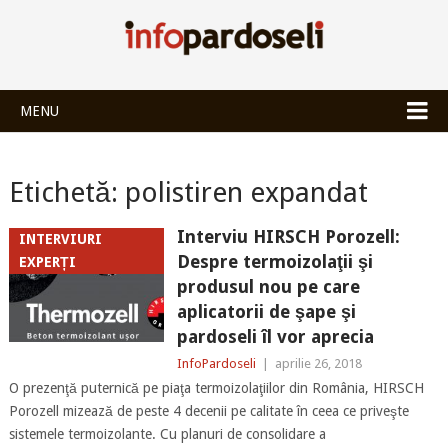
INFOPARDOSEL
MENU
Etichetă:
polistiren expandat
Interviu HIRSCH Porozell:
INTERVIURI
Despre termoizolaţii şi
EXPERȚI
produsul nou pe care
aplicatorii de şape şi
pardoseli îl vor aprecia
InfoPardoseli
|
aprilie 26, 2018
O prezenţă puternică pe piaţa termoizolaţiilor din România, HIRSCH
Porozell mizează de peste 4 decenii pe calitate în ceea ce priveşte
sistemele termoizolante. Cu planuri de consolidare a