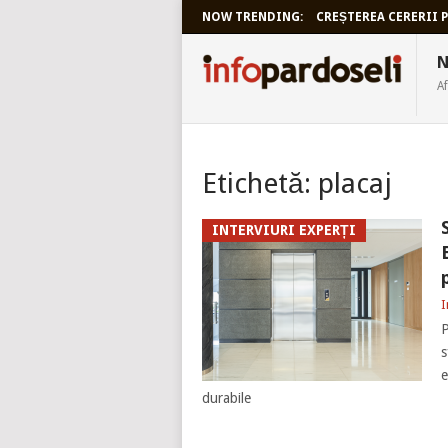
NOW TRENDING:
CREȘTEREA CERERII P
INFOPARDO
N
Af
Etichetă:
placaj
INTERVIURI EXPERȚI
I
P
s
e
durabile