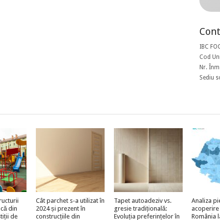
Cont
IBC FO
Cod Uni
Nr. Înm
Sediu s
ructurii
Cât parchet s-a utilizat în
Tapet autoadeziv vs.
Analiza pi
acă din
2024 și prezent în
gresie tradițională:
acoperire
iții de
construcțiile din
Evoluția preferințelor în
România l