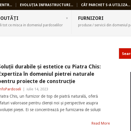
ENTR...
EVOLUȚIA INFRASTRUCTURI...
CÂT PARCHET S-A UTILIZA...
SELI
OUTĂȚI
FURNIZORI
li tot ce misca in domeniul pardoselilor
produse / servicii din domeniul p
Soluții durabile și estetice cu Piatra Chis:
Expertiza în domeniul pietrei naturale
pentru proiecte de construcție
nfoPardoseli
|
iulie 14, 2023
iatra Chis, un furnizor de top de piatră naturală, oferă
faturi valoroase pentru clienții noi și perspective asupra
voluției pieței. Ei se concentrează pe furnizarea de soluții
Read More