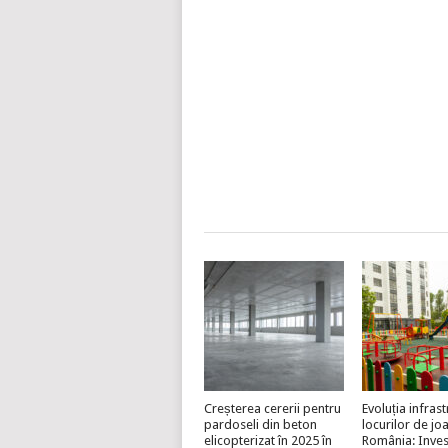
Creșterea cererii pentru
Evoluția infrast
pardoseli din beton
locurilor de jo
elicopterizat în 2025 în
România: Invest