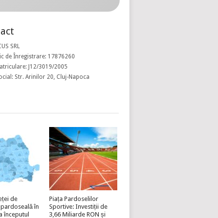
act
CUS SRL
c de Înregistrare: 17876260
atriculare: J12/3019/2005
ocial: Str. Arinilor 20, Cluj-Napoca
eței de
Piața Pardoselilor
 pardoseală în
Sportive: Investiții de
a începutul
3,66 Miliarde RON și