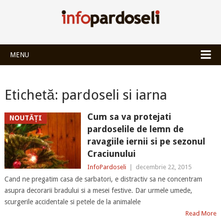
INFOPARDOSEL
MENU
Etichetă:
pardoseli si iarna
Cum sa va protejati
NOUTĂȚI
pardoselile de lemn de
ravagiile iernii si pe sezonul
Craciunului
InfoPardoseli
|
decembrie 22, 2015
Cand ne pregatim casa de sarbatori, e distractiv sa ne concentram
asupra decorarii bradului si a mesei festive. Dar urmele umede,
scurgerile accidentale si petele de la animalele
Read More