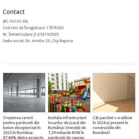
Contact
IBC FOCUS SRL
Cod Unic de Înregistrare: 17876260
Nr. Înmatriculare: J12/3019/2005
Sediu social: Str. Arinilor 20, Cluj-Napoca
Creșterea cererii
Evoluția infrastructurii
Cât parchet s-a utilizat
pentru pardoseli din
locurilor de joacă din
în 2024 și prezent în
beton elicopterizat în
România: Investiții de
construcțiile din
2025 în România:
7,29 miliarde RON în
România?
87,86% dintre proiecte
pardoseli de cauciuc