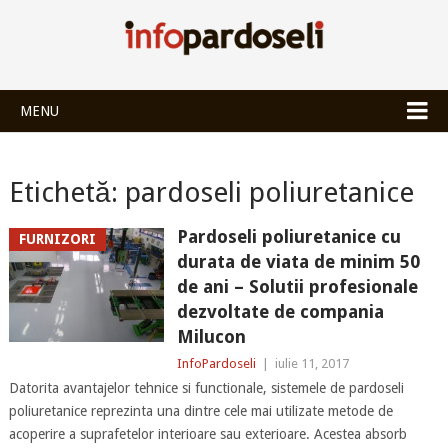
INFOPARDOSEL
MENU
Etichetă:
pardoseli poliuretanice
Pardoseli poliuretanice cu
FURNIZORI
durata de viata de minim 50
de ani – Solutii profesionale
dezvoltate de compania
Milucon
InfoPardoseli
|
iulie 11, 2017
Datorita avantajelor tehnice si functionale, sistemele de pardoseli
poliuretanice reprezinta una dintre cele mai utilizate metode de
acoperire a suprafetelor interioare sau exterioare. Acestea absorb