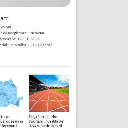
act
CUS SRL
c de Înregistrare: 17876260
atriculare: J12/3019/2005
ocial: Str. Arinilor 20, Cluj-Napoca
eței de
Piața Pardoselilor
 pardoseală în
Sportive: Investiții de
a începutul
3,66 Miliarde RON și