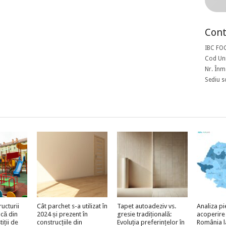
Cont
IBC FO
Cod Uni
Nr. Înm
Sediu s
ructurii
Cât parchet s-a utilizat în
Tapet autoadeziv vs.
Analiza pi
acă din
2024 și prezent în
gresie tradițională:
acoperire
iții de
construcțiile din
Evoluția preferințelor în
România l