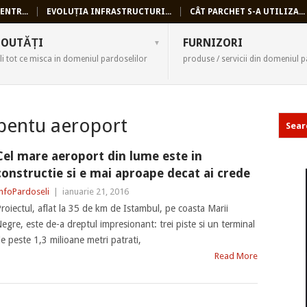
ENTR...
EVOLUȚIA INFRASTRUCTURI...
CÂT PARCHET S-A UTILIZA...
SELI
OUTĂȚI
FURNIZORI
li tot ce misca in domeniul pardoselilor
produse / servicii din domeniul p
 pentu aeroport
Cel mare aeroport din lume este in
constructie si e mai aproape decat ai crede
nfoPardoseli
|
ianuarie 21, 2016
roiectul, aflat la 35 de km de Istambul, pe coasta Marii
egre, este de-a dreptul impresionant: trei piste si un terminal
e peste 1,3 milioane metri patrati,
Read More