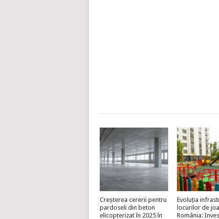
Creșterea cererii pentru
Evoluția infrast
pardoseli din beton
locurilor de jo
elicopterizat în 2025 în
România: Invest