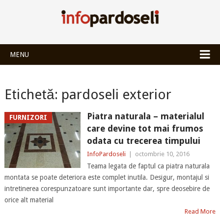
INFOPARDOSEL
MENU
Etichetă:
pardoseli exterior
Piatra naturala – materialul
FURNIZORI
care devine tot mai frumos
odata cu trecerea timpului
InfoPardoseli
|
octombrie 10, 2016
Teama legata de faptul ca piatra naturala
montata se poate deteriora este complet inutila. Desigur, montajul si
intretinerea corespunzatoare sunt importante dar, spre deosebire de
orice alt material
Read More