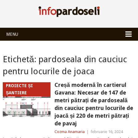
INFOPARDOSEL
MENU
Etichetă:
pardoseala din cauciuc
pentru locurile de joaca
Creșă modernă în cartierul
PROIECTE ȘI
Gavana: Necesar de 147 de
ȘANTIERE
metri pătrați de pardoseală
din cauciuc pentru locurile de
joacă și 220 de metri pătrați
de pavaj
Cozma Anamaria
|
februarie 16, 2024